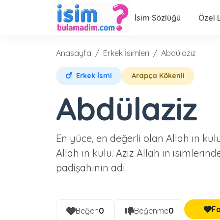
İsim Sözlüğü
Özel L
Anasayfa
Erkek İsimleri
Abdülaziz
Erkek İsmi
Arapça Kökenli
Abdülaziz
En yüce, en değerli olan Allah ın kulu
Al­lah ın kulu. Aziz Allah ın isimlerin
padişahının adı.
Fa
Beğen
0
Beğenme
0