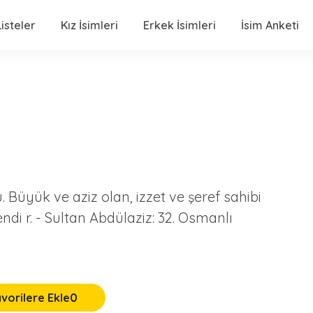
isteler
Kız İsimleri
Erkek İsimleri
İsim Anketi
. Büyük ve aziz olan, izzet ve şeref sahibi
dendi r. - Sultan Abdülaziz: 32. Osmanlı
vorilere Ekle
0