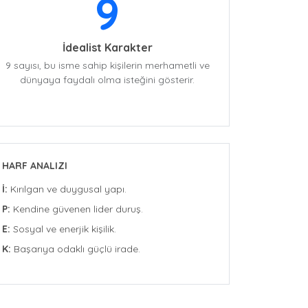
9
İdealist Karakter
9 sayısı, bu isme sahip kişilerin merhametli ve
dünyaya faydalı olma isteğini gösterir.
HARF ANALIZI
İ:
Kırılgan ve duygusal yapı.
P:
Kendine güvenen lider duruş.
E:
Sosyal ve enerjik kişilik.
K:
Başarıya odaklı güçlü irade.