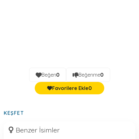
Beğen
0
Beğenme
0
Favorilere Ekle
0
KEŞFET
Benzer İsimler