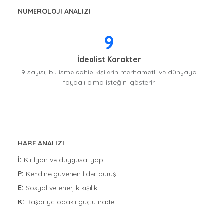
NUMEROLOJI ANALIZI
9
İdealist Karakter
9 sayısı, bu isme sahip kişilerin merhametli ve dünyaya
faydalı olma isteğini gösterir.
HARF ANALIZI
İ:
Kırılgan ve duygusal yapı.
P:
Kendine güvenen lider duruş.
E:
Sosyal ve enerjik kişilik.
K:
Başarıya odaklı güçlü irade.