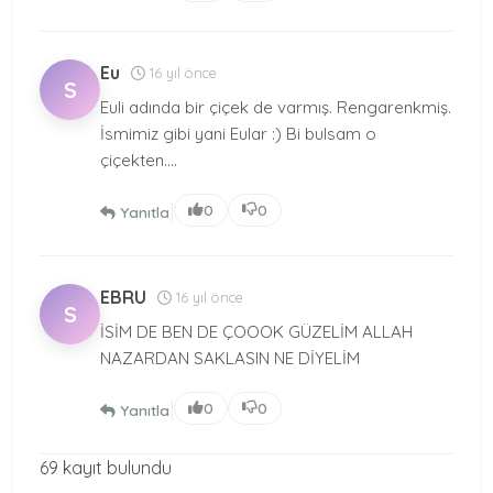
Eu
16 yıl önce
S
Euli adında bir çiçek de varmış. Rengarenkmiş.
İsmimiz gibi yani Eular :) Bi bulsam o
çiçekten....
|
0
0
Yanıtla
EBRU
16 yıl önce
S
İSİM DE BEN DE ÇOOOK GÜZELİM ALLAH
NAZARDAN SAKLASIN NE DİYELİM
|
0
0
Yanıtla
69 kayıt bulundu