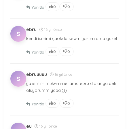
|
0
0
Yanıtla
ebru
16 yıl önce
S
kendi ismimi çaokda sewmiyorum ama güzel
|
0
0
Yanıtla
ebruuuuu
16 yıl önce
S
ya ismim mükemmel ama epru diolar ya deli
oluyorumm yaaa:)))
|
0
0
Yanıtla
eu
16 yıl önce