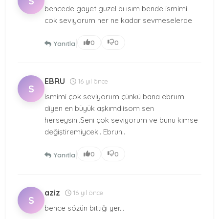
S
bencede gayet guzel bı ısım bende ismimi
cok sevıyorum her ne kadar sevmeselerde
|
0
0
Yanıtla
EBRU
16 yıl önce
S
ismimi çok seviyorum çünkü bana ebrum
diyen en büyük aşkımdıisom sen
herseysin..Seni çok seviyorum ve bunu kimse
değiştiremiycek.. Ebrun..
|
0
0
Yanıtla
aziz
16 yıl önce
S
bence sözün bittiği yer...