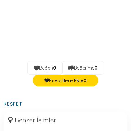
Beğen
0
Beğenme
0
Favorilere Ekle
0
KEŞFET
Benzer İsimler