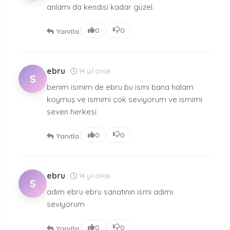
anlamı da kendisi kadar güzel.
|
0
0
Yanıtla
ebru
14 yıl önce
S
benim ismim de ebru bu ismi bana halam
koymuş ve ismimi çok seviyorum ve ismimi
seven herkesi
|
0
0
Yanıtla
ebru
14 yıl önce
S
adım ebru ebru sanatının ismi adımı
seviyorum
|
0
0
Yanıtla