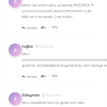
S
benm de ismim ebru ve bende MUSTAFA YI
çoooooooooook sewiorummmmm o da
bilio ve o da sewio..:) ne mutlu....
|
0
0
Yanıtla
tuğba
15 yıl önce
S
ebru
çooooooooooooooooooooooooooooooooooo
güzel bir ad bebeğinize koymanızı bu ismi tavsiye 
|
0
0
Yanıtla
Süleyman
15 yıl önce
S
ebru nisanlimin ismi en güzel isim seni