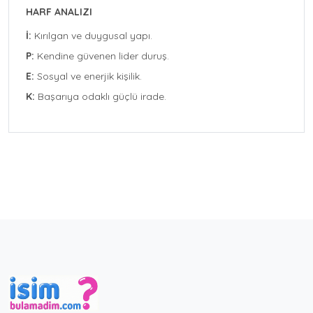
HARF ANALIZI
İ:
Kırılgan ve duygusal yapı.
P:
Kendine güvenen lider duruş.
E:
Sosyal ve enerjik kişilik.
K:
Başarıya odaklı güçlü irade.