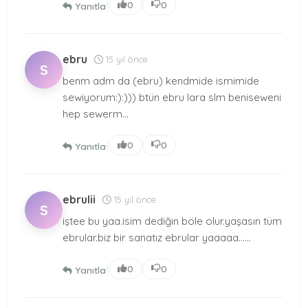
|
0
0
Yanıtla
ebru
15 yıl önce
S
benm adm da (ebru) kendmide ismimide
sewiyorum:):))) btün ebru lara slm beniseweni
hep sewerm...
|
0
0
Yanıtla
ebrulii
15 yıl önce
S
iştee bu yaa.isim dediğin böle olur.yaşasın tüm
ebrular.biz bir sanatız ebrular yaaaaa......
|
0
0
Yanıtla