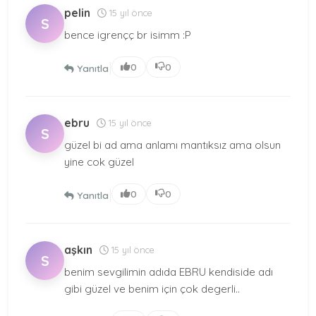
pelin
15 yıl önce
S
bence igrençç br isimm :P
|
0
0
Yanıtla
ebru
15 yıl önce
S
güzel bi ad ama anlamı mantıksız ama olsun
yine cok güzel
|
0
0
Yanıtla
aşkın
15 yıl önce
S
benim sevgilimin adıda EBRU kendiside adı
gibi güzel ve benim için çok degerli..