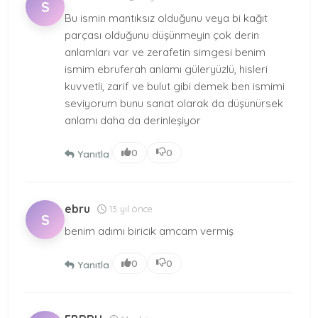
S
Bu ismin mantıksız olduğunu veya bi kağıt
parçası olduğunu düşünmeyin çok derin
anlamları var ve zerafetin simgesi benim
ismim ebruferah anlamı güleryüzlü, hisleri
kuvvetli, zarif ve bulut gibi demek ben ismimi
seviyorum bunu sanat olarak da düşünürsek
anlamı daha da derinleşiyor
|
0
0
Yanıtla
ebru
13 yıl önce
S
benim adımı biricik amcam vermiş
|
0
0
Yanıtla