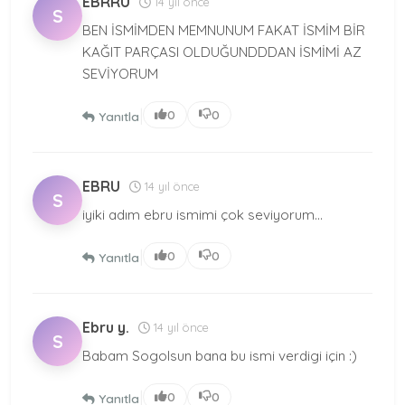
EBRRU
14 yıl önce
S
BEN İSMİMDEN MEMNUNUM FAKAT İSMİM BİR
KAĞIT PARÇASI OLDUĞUNDDDAN İSMİMİ AZ
SEVİYORUM
|
0
0
Yanıtla
EBRU
14 yıl önce
S
iyiki adım ebru ismimi çok seviyorum...
|
0
0
Yanıtla
Ebru y.
14 yıl önce
S
Babam Sogolsun bana bu ismi verdigi için :)
|
0
0
Yanıtla