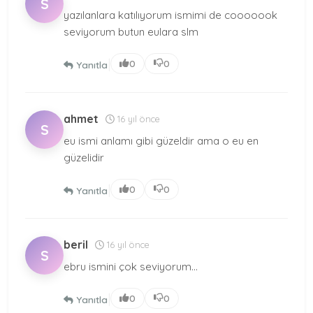
S
yazılanlara katılıyorum ismimi de cooooook
seviyorum butun eulara slm
|
0
0
Yanıtla
ahmet
16 yıl önce
S
eu ismi anlamı gibi güzeldir ama o eu en
güzelidir
|
0
0
Yanıtla
beril
16 yıl önce
S
ebru ismini çok seviyorum...
|
0
0
Yanıtla