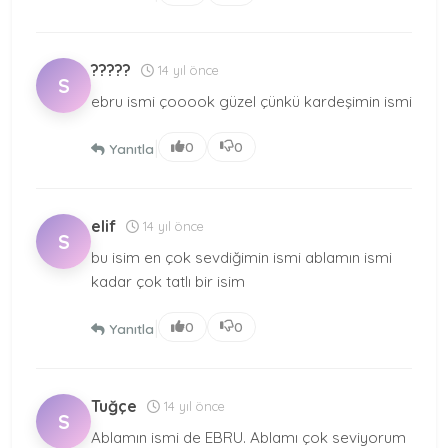
?????
14 yıl önce
S
ebru ismi çooook güzel çünkü kardeşimin ismi
|
0
0
Yanıtla
elif
14 yıl önce
S
bu isim en çok sevdiğimin ismi ablamın ismi
kadar çok tatlı bir isim
|
0
0
Yanıtla
Tuğçe
14 yıl önce
S
Ablamın ismi de EBRU. Ablamı çok seviyorum