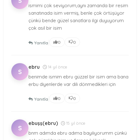
S
ismimi çok seviyorum,aynı zamanda bir resim
sanatınada isim vermiş, benle çok örtüşüyor
çünkü bende güzel sanatlara ilgi duyuyorum
çok asil bir isim
|
0
0
Yanıtla
ebru
14 yıl önce
S
benimde ismim ebru güzzel bir isim ama bana
erbu diyenlerde var dili dönmedikleri için
|
0
0
Yanıtla
ebuşş(ebru)
15 yıl önce
S
bnm adımda ebru adıma bayılıyorumm çünkü