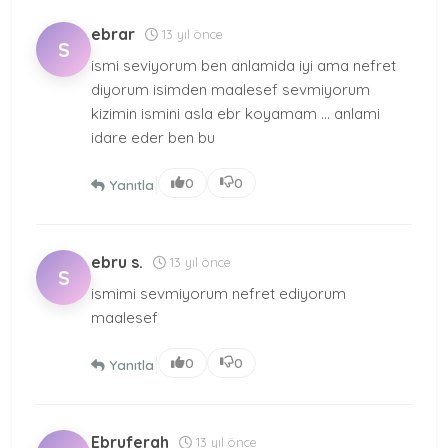
ebrar
13 yıl önce
S
ismi seviyorum ben anlamida iyi ama nefret
diyorum isimden maalesef sevmiyorum
kizimin ismini asla ebr koyamam ... anlami
idare eder ben bu
|
0
0
Yanıtla
ebru s.
13 yıl önce
S
ismimi sevmiyorum nefret ediyorum
maalesef
|
0
0
Yanıtla
Ebruferah
13 yıl önce