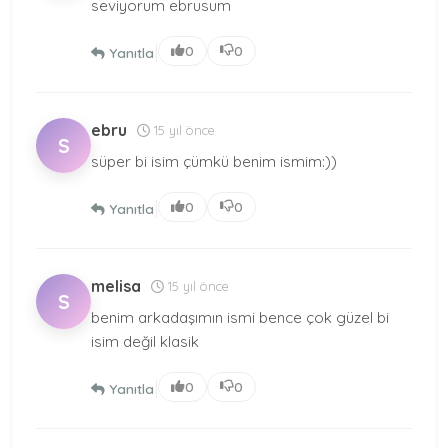
seviyorum ebrusum
|
0
0
Yanıtla
ebru
15 yıl önce
S
süper bi isim çümkü benim ismim:))
|
0
0
Yanıtla
melisa
15 yıl önce
S
benim arkadaşımın ismi bence çok güzel bi
isim değil klasik
|
0
0
Yanıtla