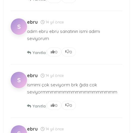
ebru
14 yıl önce
S
adım ebru ebru sanatının ismi adımı
seviyorum
|
0
0
Yanıtla
ebru
14 yıl önce
S
ismimi çok seviyorm brk ğıda cok
seviyormmmmmmmmmmmmmmmmmm
|
0
0
Yanıtla
ebru
14 yıl önce