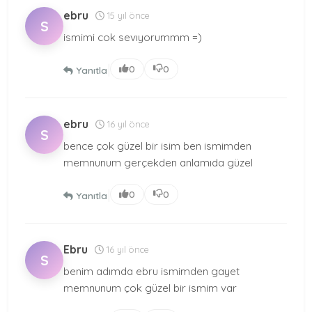
ebru
15 yıl önce
S
ismimi cok sevıyorummm =)
|
0
0
Yanıtla
ebru
16 yıl önce
S
bence çok güzel bir isim ben ismimden
memnunum gerçekden anlamıda güzel
|
0
0
Yanıtla
Ebru
16 yıl önce
S
benim adımda ebru ismimden gayet
memnunum çok güzel bir ismim var