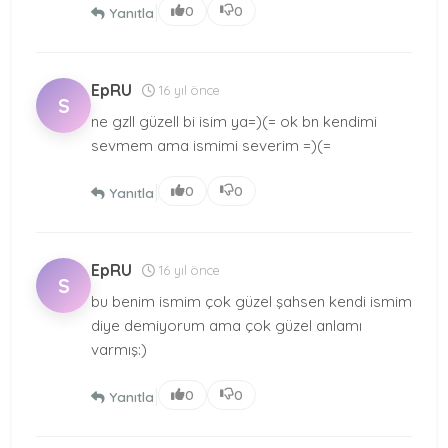
|
0
0
Yanıtla
EpRU
16 yıl önce
S
ne gzll güzell bi isim ya=)(= ok bn kendimi
sevmem ama ismimi severim =)(=
|
0
0
Yanıtla
EpRU
16 yıl önce
S
bu benim ismim çok güzel şahsen kendi ismim
diye demiyorum ama çok güzel anlamı
varmış:)
|
0
0
Yanıtla