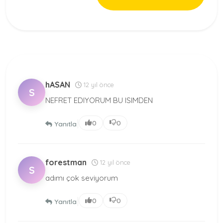
hASAN
12 yıl önce
S
NEFRET EDIYORUM BU ISIMDEN
|
0
0
Yanıtla
forestman
12 yıl önce
S
adımı çok seviyorum
|
0
0
Yanıtla