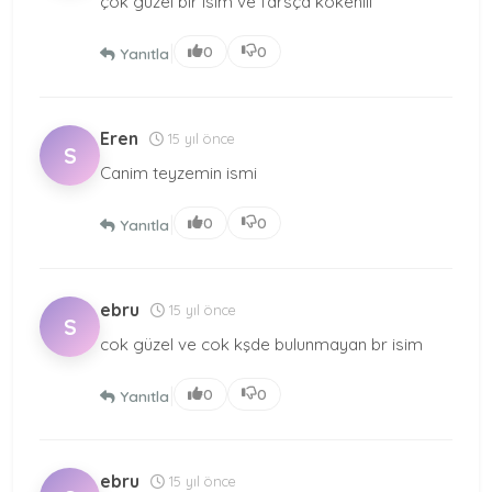
çok güzel bir isim ve farsça kökenlii
|
0
0
Yanıtla
Eren
15 yıl önce
S
Canim teyzemin ismi
|
0
0
Yanıtla
ebru
15 yıl önce
S
cok güzel ve cok kşde bulunmayan br isim
|
0
0
Yanıtla
ebru
15 yıl önce