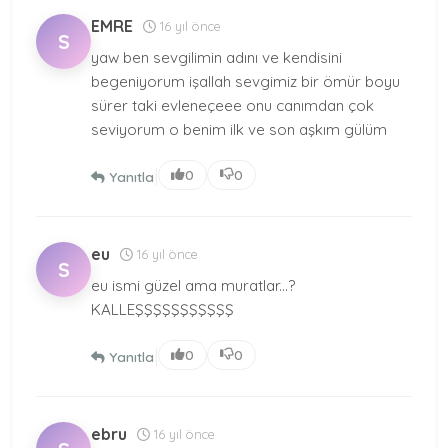
EMRE
16 yıl önce
S
yaw ben sevgilimin adını ve kendisini
begeniyorum işallah sevgimiz bir ömür boyu
sürer taki evleneçeee onu canımdan çok
seviyorum o benim ilk ve son aşkım gülüm
|
0
0
Yanıtla
eu
16 yıl önce
S
eu ismi güzel ama muratlar...?
KALLEŞŞŞŞŞŞŞŞŞŞŞ
|
0
0
Yanıtla
ebru
16 yıl önce