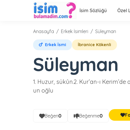
İsim Sözlüğü
Özel L
Anasayfa
Erkek İsimleri
Süleyman
Erkek İsmi
İbranice Kökenli
Süleyman
1. Huzur, sükûn.2. Kur’an-ı Kerim’d
un oğlu
Fa
Beğen
0
Beğenme
0