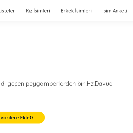
isteler
Kız İsimleri
Erkek İsimleri
İsim Anketi
e adı geçen peygamberlerden biri.Hz.Davud
vorilere Ekle
0