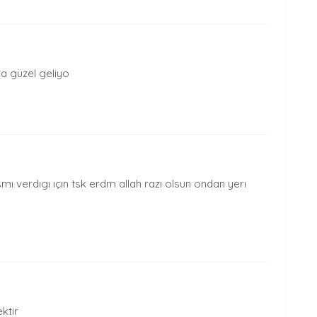
na güzel geliyo
ı verdıgı ıçın tsk erdm allah razı olsun ondan yerı
ktir