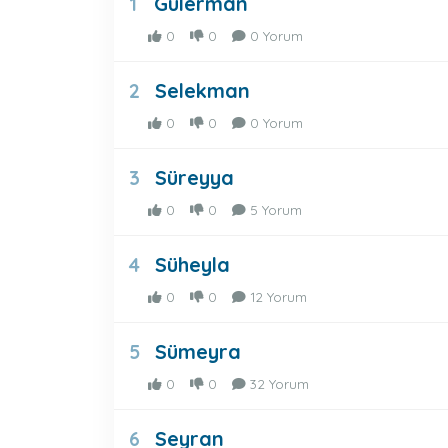
Gülerman
1
0
0
0 Yorum
Selekman
2
0
0
0 Yorum
Süreyya
3
0
0
5 Yorum
Süheyla
4
0
0
12 Yorum
Sümeyra
5
0
0
32 Yorum
Seyran
6