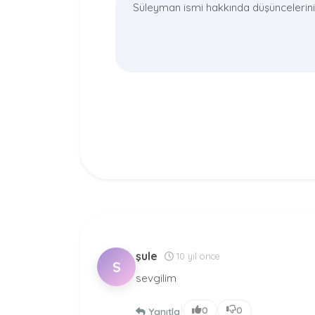
şule
10 yıl önce
S
sevgilim
|
0
0
Yanıtla