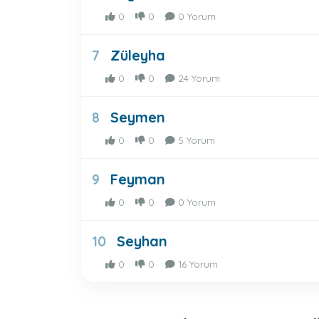
0
0
0 Yorum
Züleyha
7
0
0
24 Yorum
Seymen
8
0
0
5 Yorum
Feyman
9
0
0
0 Yorum
Seyhan
10
0
0
16 Yorum