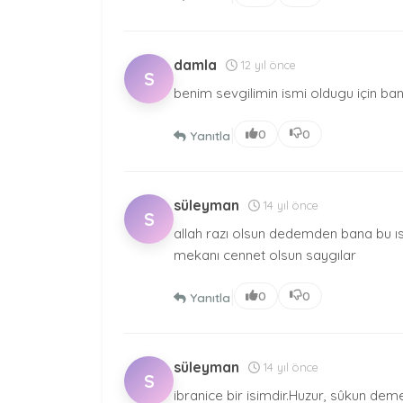
damla
12 yıl önce
S
benim sevgilimin ismi oldugu için ba
|
0
0
Yanıtla
süleyman
14 yıl önce
S
allah razı olsun dedemden bana bu ısm
mekanı cennet olsun saygılar
|
0
0
Yanıtla
süleyman
14 yıl önce
S
ibranice bir isimdir.Huzur, sûkun deme