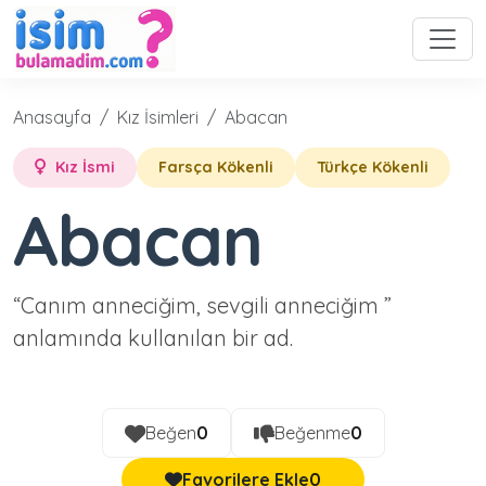
Anasayfa
Kız İsimleri
Abacan
Kız İsmi
Farsça Kökenli
Türkçe Kökenli
Abacan
“Canım anneciğim, sevgili anneciğim ”
anlamında kullanılan bir ad.
Beğen
0
Beğenme
0
Favorilere Ekle
0