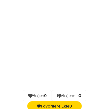
Beğen
0
Beğenme
0
Favorilere Ekle
0