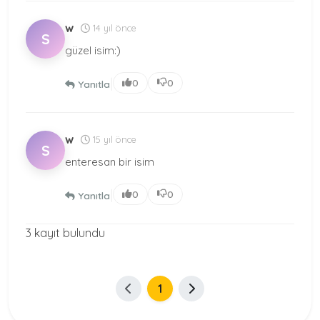
w
14 yıl önce
S
güzel isim:)
|
0
0
Yanıtla
w
15 yıl önce
S
enteresan bir isim
|
0
0
Yanıtla
3 kayıt bulundu
1