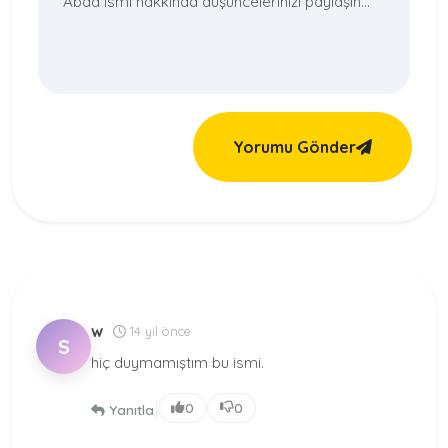
Yorumu Gönder
w
14 yıl önce
S
hiç duymamıştım bu ismi.
|
0
0
Yanıtla