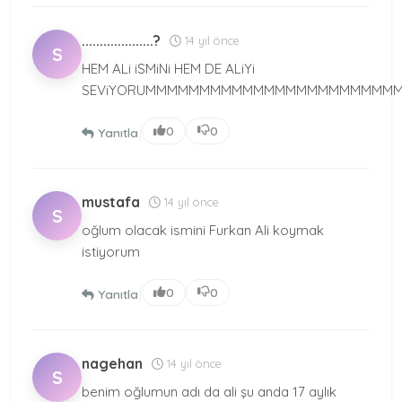
....................?
14 yıl önce
S
HEM ALi iSMiNi HEM DE ALiYi
SEViYORUMMMMMMMMMMMMMMMMMMMMMM
|
0
0
Yanıtla
mustafa
14 yıl önce
S
oğlum olacak ismini Furkan Ali koymak
istiyorum
|
0
0
Yanıtla
nagehan
14 yıl önce
S
benim oğlumun adı da ali şu anda 17 aylık