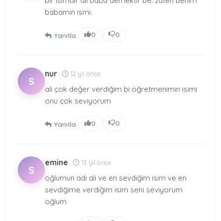
bir isimdir ali baba demektir be. zaten benim
babamın ismi.
|
0
0
Yanıtla
nur
12 yıl önce
S
ali çok değer verdiğim bi öğretmenimin isimi
onu çok seviyorum
|
0
0
Yanıtla
emine
13 yıl önce
S
oğlumun adı ali ve en sevdiğim isim ve en
sevdiğime verdiğim isim seni seviyorum
oğlum