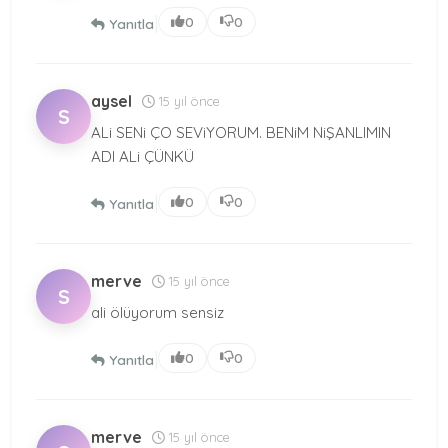
|
0
0
Yanıtla
aysel
15 yıl önce
S
ALi SENi ÇO SEViYORUM. BENiM NiŞANLIMIN
ADI ALi ÇÜNKÜ
|
0
0
Yanıtla
merve
15 yıl önce
S
ali ölüyorum sensiz
|
0
0
Yanıtla
merve
15 yıl önce