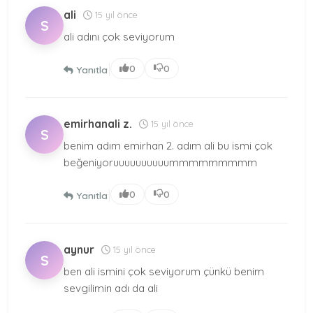
ali
15 yıl önce
S
ali adını çok seviyorum
|
0
0
Yanıtla
emirhanali z.
15 yıl önce
S
benim adım emirhan 2. adım ali bu ismi çok
beğeniyoruuuuuuuuuummmmmmmmm
|
0
0
Yanıtla
aynur
15 yıl önce
S
ben ali ismini çok seviyorum çünkü benim
sevgilimin adı da ali