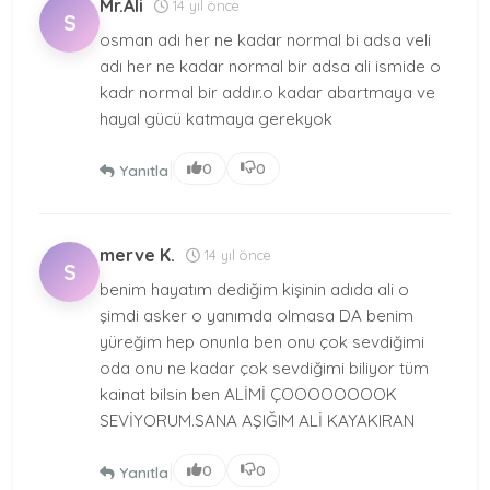
Mr.Ali
14 yıl önce
S
osman adı her ne kadar normal bi adsa veli
adı her ne kadar normal bir adsa ali ismide o
kadr normal bir addır.o kadar abartmaya ve
hayal gücü katmaya gerekyok
|
0
0
Yanıtla
merve K.
14 yıl önce
S
benim hayatım dediğim kişinin adıda ali o
şimdi asker o yanımda olmasa DA benim
yüreğim hep onunla ben onu çok sevdiğimi
oda onu ne kadar çok sevdiğimi biliyor tüm
kainat bilsin ben ALİMİ ÇOOOOOOOOK
SEVİYORUM.SANA AŞIĞIM ALİ KAYAKIRAN
|
0
0
Yanıtla