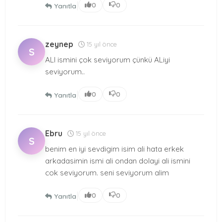
|
0
0
Yanıtla
zeynep
15 yıl önce
S
ALI ismini çok seviyorum çünkü ALiyi
seviyorum..
|
0
0
Yanıtla
Ebru
15 yıl önce
S
benim en iyi sevdigim isim ali hata erkek
arkadasimin ismi ali ondan dolayi ali ismini
cok seviyorum. seni seviyorum alim
|
0
0
Yanıtla