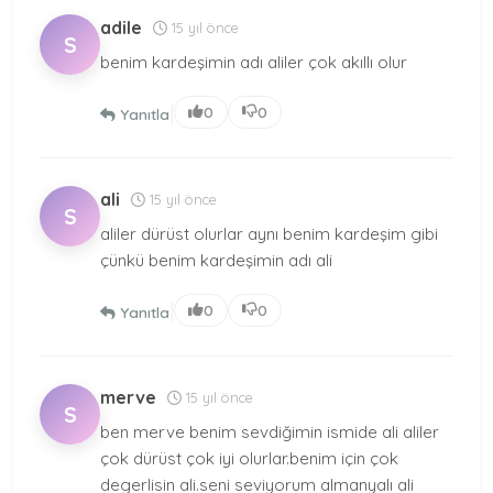
adile
15 yıl önce
S
benim kardeşimin adı aliler çok akıllı olur
|
0
0
Yanıtla
ali
15 yıl önce
S
aliler dürüst olurlar aynı benim kardeşim gibi
çünkü benim kardeşimin adı ali
|
0
0
Yanıtla
merve
15 yıl önce
S
ben merve benim sevdiğimin ismide ali aliler
çok dürüst çok iyi olurlar.benim için çok
degerlisin ali.seni seviyorum almanyalı ali