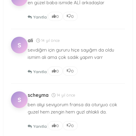
en güzel baba ismide ALİ arkadaşlar
|
0
0
Yanıtla
ali
14 yıl önce
S
sevdiğim için gururu hiçe sayığım da oldu
ismim ali ama çok sadık yapım varr
|
0
0
Yanıtla
scheyma
14 yıl önce
S
ben aliyi seviyorum fransa da oturyuo cok
guzel hem zengin hem guzl ahlakli da.
|
0
0
Yanıtla