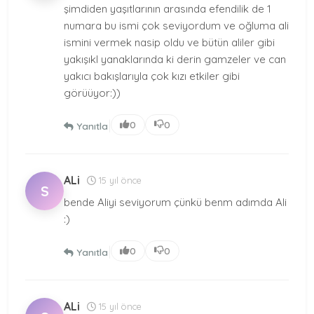
şimdiden yaşıtlarının arasında efendilik de 1
numara bu ismi çok seviyordum ve oğluma ali
ismini vermek nasip oldu ve bütün aliler gibi
yakışıkl yanaklarında ki derin gamzeler ve can
yakıcı bakışlarıyla çok kızı etkiler gibi
görüüyor:))
|
0
0
Yanıtla
ALi
15 yıl önce
S
bende Aliyi seviyorum çünkü benm adımda Ali
:)
|
0
0
Yanıtla
ALi
15 yıl önce