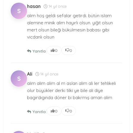
hasan
14 yıl önce
S
alim hoş geldi sefalar getirdi. bütün islam
alemine minik alim hayırlı olsun. yiğit olsun
mert olsun bileği bükülmesin babası gibi
vicdanlı olsun
|
0
0
Yanıtla
Ali
14 yıl önce
S
alim alim alim al m aslan alim ali ler tehlikeli
olur büyükler derki tilki ye bile ali diye
bagırdıgında döner bi bakrmış aman alim
|
0
0
Yanıtla