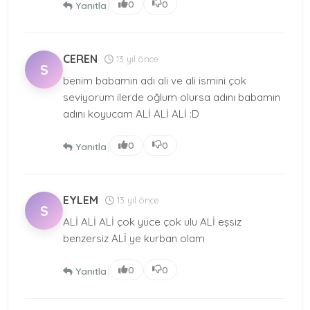
|
0
0
Yanıtla
CEREN
13 yıl önce
S
benim babamın adı ali ve ali ismini çok
seviyorum ilerde oğlum olursa adını babamın
adını koyucam ALİ ALİ ALİ :D
|
0
0
Yanıtla
EYLEM
13 yıl önce
S
ALİ ALİ ALİ çok yüce çok ulu ALİ eşsiz
benzersiz ALİ ye kurban olam
|
0
0
Yanıtla