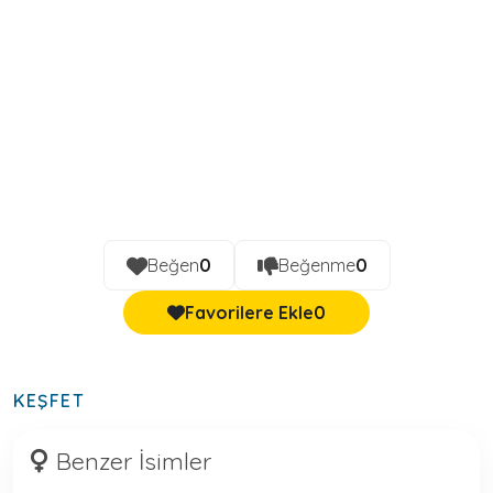
Beğen
0
Beğenme
0
Favorilere Ekle
0
KEŞFET
Benzer İsimler