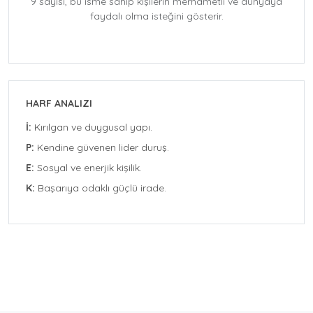
9 sayısı, bu isme sahip kişilerin merhametli ve dünyaya
faydalı olma isteğini gösterir.
HARF ANALIZI
İ:
Kırılgan ve duygusal yapı.
P:
Kendine güvenen lider duruş.
E:
Sosyal ve enerjik kişilik.
K:
Başarıya odaklı güçlü irade.