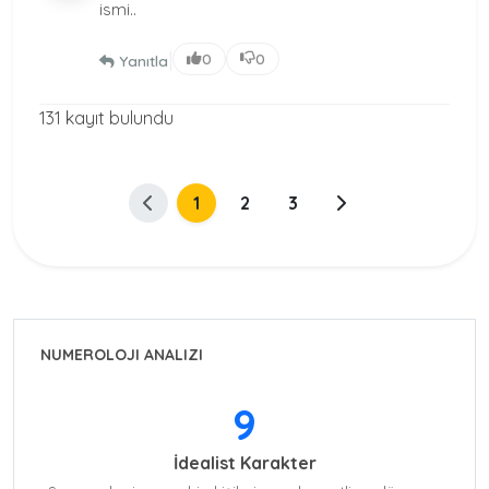
ismi..
|
0
0
Yanıtla
131 kayıt bulundu
1
2
3
NUMEROLOJI ANALIZI
9
İdealist Karakter