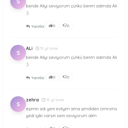
S
bende Aliyi seviyorum çünkü benm adımda Ali
:)
|
0
0
Yanıtla
ALi
15 yıl önce
S
bende Aliyi seviyorum çünkü benm adımda Ali
:)
|
0
0
Yanıtla
zehra
15 yıl önce
S
eşimin adı yeni evliyim ama şimdiden ömrümü
yedi iyiki varsın seni seviyorum alim