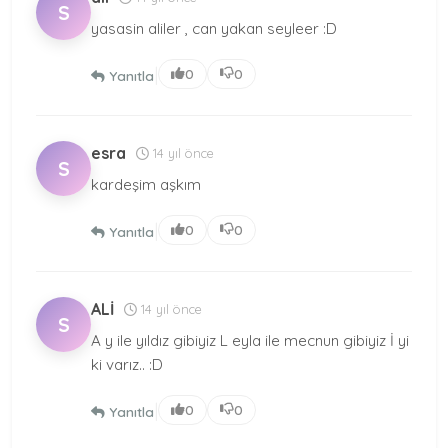
S
yasasin aliler , can yakan seyleer :D
|
0
0
Yanıtla
esra
14 yıl önce
S
kardeşim aşkım
|
0
0
Yanıtla
ALİ
14 yıl önce
S
A y ile yıldız gibiyiz L eyla ile mecnun gibiyiz İ yi
ki varız.. :D
|
0
0
Yanıtla