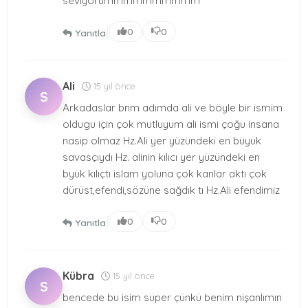
seviyorummmmmmmmmm
|
0
0
Yanıtla
Ali
15 yıl önce
S
Arkadaslar bnm adımda ali ve böyle bir ismim
oldugu için çok mutluyum ali ismi çoğu insana
nasip olmaz Hz.Ali yer yüzündeki en büyük
savasçıydı Hz. alinin kılıcı yer yüzündeki en
byük kılıçtı islam yoluna çok kanlar aktı çok
dürüst,efendi,sözüne sağdık tı Hz.Ali efendimiz
|
0
0
Yanıtla
Kübra
15 yıl önce
S
bencede bu isim süper çünkü benim nişanlımın