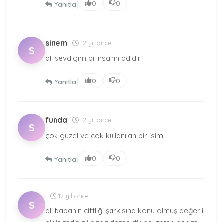
|
0
0
Yanıtla
sinem
12 yıl önce
S
ali sevdigim bi insanın adıdır
|
0
0
Yanıtla
funda
12 yıl önce
S
çok güzel ve çok kullanılan bir isim.
|
0
0
Yanıtla
12 yıl önce
S
ali babanın çiftliği şarkısına konu olmuş değerli