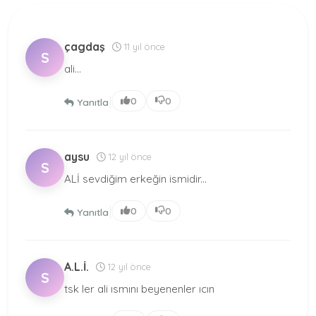
çagdaş
11 yıl önce
S
ali...
|
0
0
Yanıtla
aysu
12 yıl önce
S
ALİ sevdiğim erkeğin ismidir...
|
0
0
Yanıtla
A.L.İ.
12 yıl önce
S
tsk ler ali ısmını beyenenler ıcın