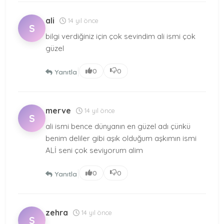
ali
14 yıl önce
S
bilgi verdiğiniz için çok sevindim ali ismi çok
güzel
|
0
0
Yanıtla
merve
14 yıl önce
S
ali ismi bence dünyanın en güzel adı çünkü
benim deliler gibi aşık olduğum aşkımın ismi
ALİ seni çok seviyorum alim
|
0
0
Yanıtla
zehra
14 yıl önce
S