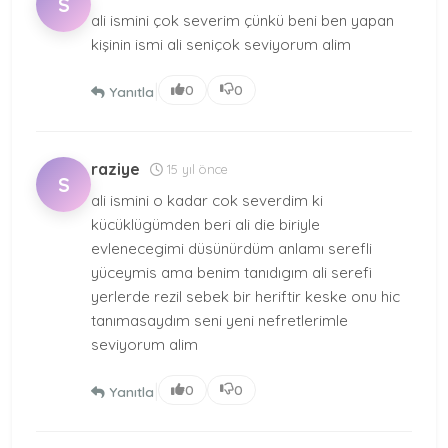
S
ali ismini çok severim çünkü beni ben yapan
kişinin ismi ali seniçok seviyorum alim
|
0
0
Yanıtla
raziye
15 yıl önce
S
ali ismini o kadar cok severdim ki
kücüklügümden beri ali die biriyle
evlenecegimi düsünürdüm anlamı serefli
yüceymis ama benim tanıdıgım ali serefi
yerlerde rezil sebek bir heriftir keske onu hic
tanımasaydım seni yeni nefretlerimle
seviyorum alim
|
0
0
Yanıtla