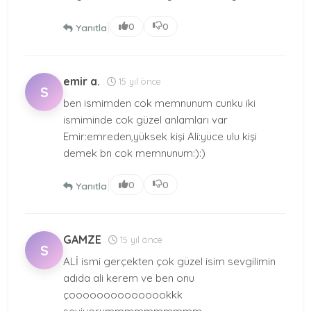
|
0
0
Yanıtla
emir a.
15 yıl önce
S
ben ismimden cok memnunum cunku iki
ismiminde cok güzel anlamları var
Emir:emreden,yüksek kişi Ali:yüce ulu kişi
demek bn cok memnunum:):)
|
0
0
Yanıtla
GAMZE
15 yıl önce
S
ALİ ismi gerçekten çok güzel isim sevgilimin
adıda ali kerem ve ben onu
çooooooooooooookkk