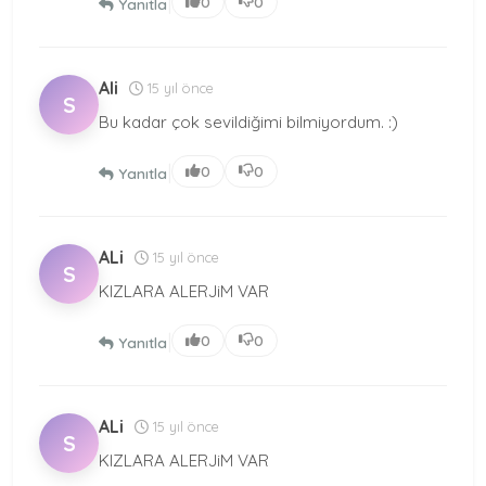
|
0
0
Yanıtla
Ali
15 yıl önce
S
Bu kadar çok sevildiğimi bilmiyordum. :)
|
0
0
Yanıtla
ALi
15 yıl önce
S
KIZLARA ALERJiM VAR
|
0
0
Yanıtla
ALi
15 yıl önce
S
KIZLARA ALERJiM VAR