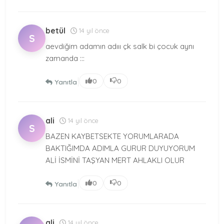
betül
14 yıl önce
S
aevdiğim adamın adııı çk salk bi çocuk aynı
zamanda :::
|
0
0
Yanıtla
ali
14 yıl önce
S
BAZEN KAYBETSEKTE YORUMLARADA
BAKTIĞIMDA ADIMLA GURUR DUYUYORUM
ALİ İSMİNİ TAŞYAN MERT AHLAKLI OLUR
|
0
0
Yanıtla
ali
14 yıl önce