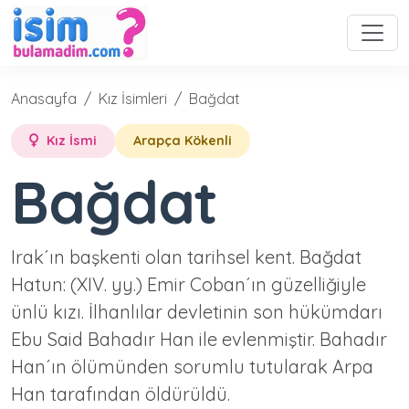
Anasayfa
Kız İsimleri
Bağdat
Kız İsmi
Arapça Kökenli
Bağdat
Irak´ın başken­ti olan tarihsel kent. Bağdat
Hatun: (XIV. yy.) Emir Coban´ın güzelliğiyle
ünlü kızı. İlhanlılar devletinin son hükümdarı
Ebu Said Bahadır Han ile evlenmiştir. Bahadır
Han´ın ölümünden sorumlu tutularak Arpa
Han tarafından öldürüldü.