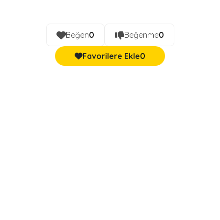
Beğen
0
Beğenme
0
Favorilere Ekle
0