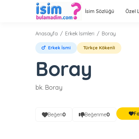
İsim Sözlüğü
Özel L
Anasayfa
Erkek İsimleri
Boray
Erkek İsmi
Türkçe Kökenli
Boray
bk. Boray
Fa
Beğen
0
Beğenme
0