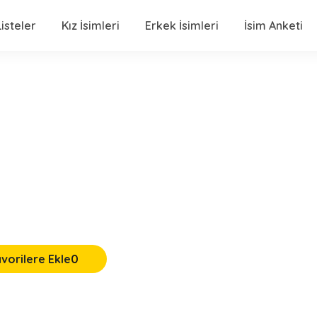
isteler
Kız İsimleri
Erkek İsimleri
İsim Anketi
vorilere Ekle
0