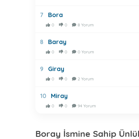
Bora
7
0
0
8 Yorum
Baray
8
0
0
0 Yorum
Giray
9
0
0
2 Yorum
Miray
10
0
0
94 Yorum
Boray İsmine Sahip Ünlü