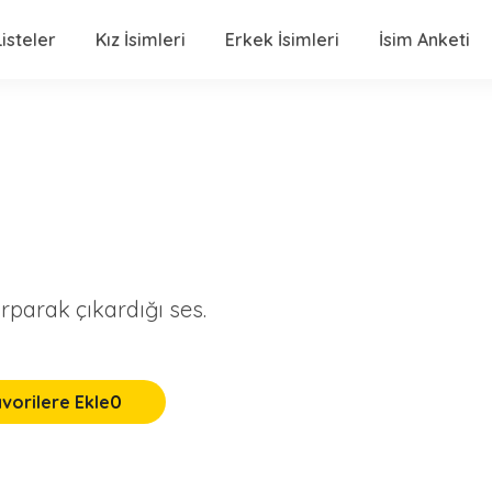
isteler
Kız İsimleri
Erkek İsimleri
İsim Anketi
rparak çıkardığı ses.
vorilere Ekle
0