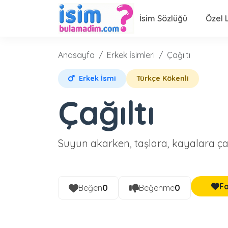
İsim Sözlüğü
Özel L
Anasayfa
Erkek İsimleri
Çağıltı
Erkek İsmi
Türkçe Kökenli
Çağıltı
Suyun akarken, taşlara, kayalara ça
Fa
Beğen
0
Beğenme
0