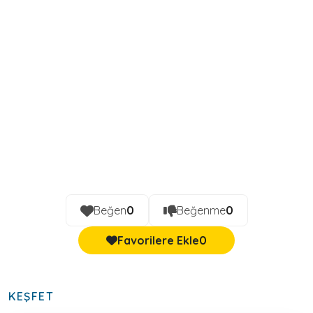
Beğen
0
Beğenme
0
Favorilere Ekle
0
KEŞFET