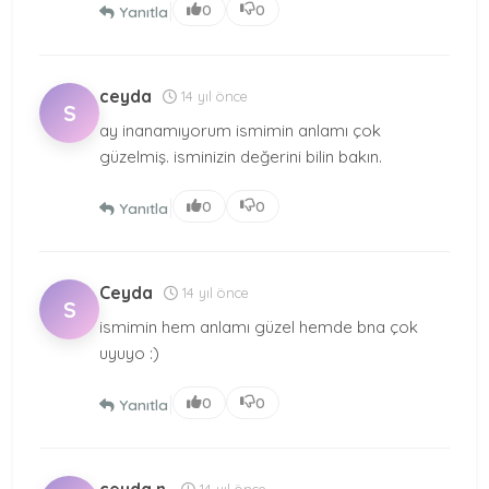
|
0
0
Yanıtla
ceyda
14 yıl önce
S
ay inanamıyorum ismimin anlamı çok
güzelmiş. isminizin değerini bilin bakın.
|
0
0
Yanıtla
Ceyda
14 yıl önce
S
ismimin hem anlamı güzel hemde bna çok
uyuyo :)
|
0
0
Yanıtla
14 yıl önce