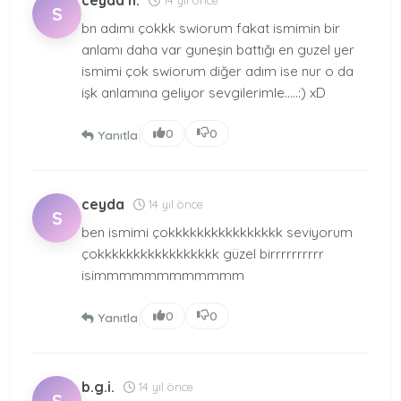
ceyda n.
S
bn adımı çokkk swiorum fakat ismimin bir
anlamı daha var guneşin battığı en guzel yer
ismimi çok swiorum diğer adım ise nur o da
işk anlamına geliyor sevgilerimle.....:) xD
|
0
0
Yanıtla
ceyda
14 yıl önce
S
ben ismimi çokkkkkkkkkkkkkkkk seviyorum
çokkkkkkkkkkkkkkkkk güzel birrrrrrrrrr
isimmmmmmmmmmmm
|
0
0
Yanıtla
b.g.i.
14 yıl önce
S