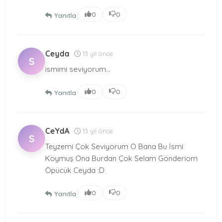
|
0
0
Yanıtla
Ceyda
13 yıl önce
S
ismimi seviyorum...
|
0
0
Yanıtla
CeYdA
13 yıl önce
S
Teyzemi Çok Seviyorum O Bana Bu İsmi
Koymuş Ona Burdan Çok Selam Gönderiom
Öpücük Ceyda :D
|
0
0
Yanıtla