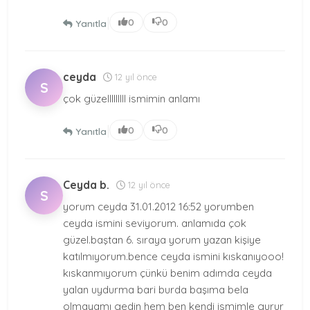
|
0
0
Yanıtla
ceyda
12 yıl önce
S
çok güzelllllllll ismimin anlamı
|
0
0
Yanıtla
Ceyda b.
12 yıl önce
S
yorum ceyda 31.01.2012 16:52 yorumben
ceyda ismini seviyorum. anlamıda çok
güzel.baştan 6. sıraya yorum yazan kişiye
katılmıyorum.bence ceyda ismini kıskanıyooo!
kıskanmıyorum çünkü benim adımda ceyda
yalan uydurma bari burda başıma bela
olmayamı gedin hem ben kendi ismimle gurur