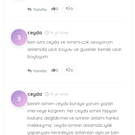
|
0
0
Yanıtla
ceyda
14 yıl önce
S
ben ismi ceyda ve ismimi çok sevıyorum
anlamıda uzun boyulu ve guzeldır bende uzun
boyluyum
|
0
0
Yanıtla
ceyda
14 yıl önce
S
benim ismim ceyda buraya yorum yazan
merveye kızgınım. her ceyda ismini taşıyan
kıskanç değildir.merve isminin anlamı harika
mekkeymiş. ceyda isminin anlamıda iyilik
yapan.yani neredeyse anlamları aynı.ve ben