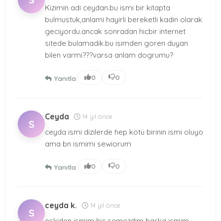
Kizimin adi ceydan.bu ismi bir kitapta
bulmustuk,anlami hayirli bereketli kadin olarak
geciyordu.ancak sonradan hicbir internet
sitede bulamadik.bu isimden goren duyan
bilen varmi???varsa anlam dogrumu?
|
0
0
Yanıtla
Ceyda
14 yıl önce
S
ceyda ismi dizilerde hep kötü birinin ismi oluyo
ama bn ismimi sewiorum
|
0
0
Yanıtla
ceyda k.
14 yıl önce
S
eskiden ismim hiç semezdim başka ismim