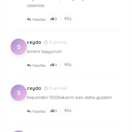
selamlar.
|
0
0
Yanıtla
ceyda
13 yıl önce
S
ismimi taşıyorum
|
0
0
Yanıtla
ceyda
13 yıl önce
S
hepsinden 1000takarım ben daha güzelim
|
0
0
Yanıtla