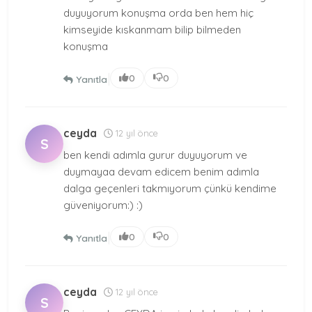
duyuyorum konuşma orda ben hem hiç
kimseyide kıskanmam bilip bilmeden
konuşma
|
0
0
Yanıtla
ceyda
12 yıl önce
S
ben kendi adımla gurur duyuyorum ve
duymayaa devam edicem benim adımla
dalga geçenleri takmıyorum çünkü kendime
güveniyorum:) :)
|
0
0
Yanıtla
ceyda
12 yıl önce
S