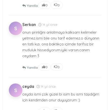
|
0
0
Yanıtla
Serkan
14 yıl önce
S
onun şirinliğini anlatmaya kalksam kelimeler
yetmez.ismi bile onu tarif edemez.o dünyanın
en tatlı kızı. ona baktıkça içimde tarifsiz bir
mutluluk hissediyorum.iyiki varsın.canım
ceydam 3
|
0
0
Yanıtla
ceyda
14 yıl önce
S
ceyda ismi çok güzel bi isim bu ismi taşıdığım
için kendimden onur duyuyorum :)