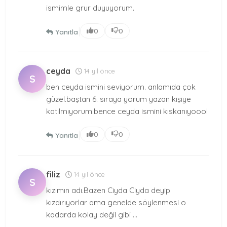
ismimle grur duyuyorum.
|
0
0
Yanıtla
ceyda
14 yıl önce
S
ben ceyda ismini seviyorum. anlamıda çok
güzel.baştan 6. sıraya yorum yazan kişiye
katılmıyorum.bence ceyda ismini kıskanıyooo!
|
0
0
Yanıtla
filiz
14 yıl önce
S
kızımın adı.Bazen Ciyda Ciyda deyip
kızdırıyorlar ama genelde söylenmesi o
kadarda kolay değil gibi ...