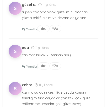
güzel c.
11 yıl önce
S
aynen cooooooook güzelim durmadan
çıkma teklifi aldım ve devam ediyorum
|
0
0
Yanıtla
eda
11 yıl önce
S
canımm biricik kuzenimin adı:)
|
0
0
Yanıtla
zehra
11 yıl önce
S
kızım olsa adını kesinlikle ceyda koyarım
tanıdığım tüm ceydalar çok zeki çok güzel
mükemmel insanlar çok güzel isim:)