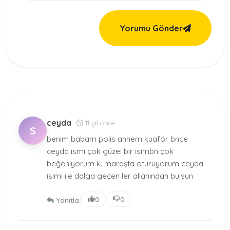
Yorumu Gönder
ceyda
11 yıl önce
S
benim babam polis annem kuaför bnce
ceyda ismi çok güzel bir isimbn çok
beğeniyorum k. maraşta oturuyorum ceyda
isimi ile dalga geçen ler allahından bulsun
|
0
0
Yanıtla