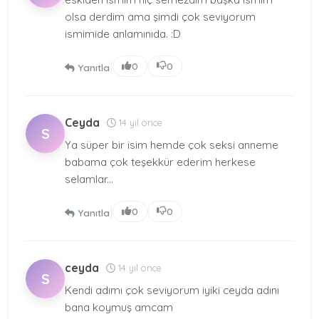
olsa derdim ama şimdi çok seviyorum
ismimide anlamınıda. :D
|
0
0
Yanıtla
Ceyda
14 yıl önce
S
Ya süper bir isim hemde çok seksi anneme
babama çok teşekkür ederim herkese
selamlar...
|
0
0
Yanıtla
ceyda
14 yıl önce
S
Kendi adımı çok seviyorum iyiki ceyda adını
bana koymuş amcam