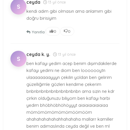
ceyda
13 yıl önce
S
kendi adım gibi olmasın ama anlamım gibi
doğru birisiyim
|
0
0
Yanıtla
ceyda k. y.
13 yıl önce
S
ben kafayı yedim acep benim dışımdakilerde
kafayı yedimi ne diom ben looooooytn
ulaaaaaaaayyyn çekilin yoldan ben gelirim
güzelliğimle gözleri kendime çekerim
bnbnbnbnbnbnbnbnbnbnbn ama sizin ne kdr
çirkin olduğunuzu biliyom ben kafayı harbi
yedim bhöbhöbhöhöyyyt aiaiaiaiaiaiaiaa
mömömömömömömöömööm
ahahahahahahahhahahaha mallarr kamiller
benim adımaslında ceyda değil ve ben ml