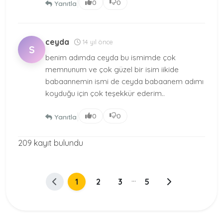
|
0
0
Yanıtla
ceyda
14 yıl önce
S
benim adımda ceyda bu ismimde çok
memnunum ve çok güzel bir isim iikide
babaannemin ismi de ceyda babaanem adımı
koyduğu için çok teşekkür ederim..
|
0
0
Yanıtla
209 kayıt bulundu
...
1
2
3
5