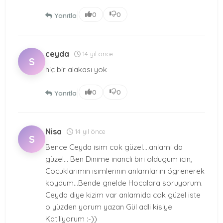
|
0
0
Yanıtla
ceyda
14 yıl önce
S
hiç bir alakası yok
|
0
0
Yanıtla
Nisa
14 yıl önce
S
Bence Ceyda isim cok güzel....anlami da
güzel... Ben Dinime inancli biri oldugum icin,
Cocuklarimin isimlerinin anlamlarini ögrenerek
koydum...Bende gnelde Hocalara soruyorum.
Ceyda diye kizim var anlamida cok güzel iste
o yüzden yorum yazan Gül adli kisiye
Katiliyorum :-))