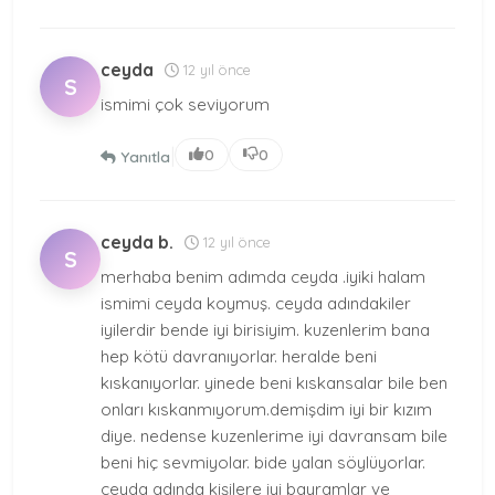
ceyda
12 yıl önce
S
ismimi çok seviyorum
|
0
0
Yanıtla
ceyda b.
12 yıl önce
S
merhaba benim adımda ceyda .iyiki halam
ismimi ceyda koymuş. ceyda adındakiler
iyilerdir bende iyi birisiyim. kuzenlerim bana
hep kötü davranıyorlar. heralde beni
kıskanıyorlar. yinede beni kıskansalar bile ben
onları kıskanmıyorum.demişdim iyi bir kızım
diye. nedense kuzenlerime iyi davransam bile
beni hiç sevmiyolar. bide yalan söylüyorlar.
ceyda adında kişilere iyi bayramlar ve