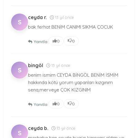
ceyda r.
13 yıl önce
S
bak ferhat BENİM CANIMI SIKMA ÇOCUK
|
0
0
Yanıtla
bingöl
13 yıl önce
S
benim ismim CEYDA BİNGÖL BENİM İSMİM
hakkında kötü yorum yapanları kızgınım
sena,merveye ÇOK KIZGINIM
|
0
0
Yanıtla
ceyda b.
13 yıl önce
S
merhaba ben ceyda bugün karnemi aldım ve