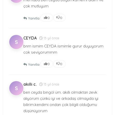
çok mutluyum
|
0
0
Yanıtla
CEYDA
13 yıl önce
S
bnm ismim CEYDA ismimle gurur duyuyorum
cok seviyorummm
|
0
0
Yanıtla
akıllı c.
13 yıl önce
S
ben ceyda bingöl üm. akıllı olmaktan zevk
alıyorum çünkü iyi ve arkadaş olmayıda iyi
bilirim.kendimi ondan çok bilgili olduğumu
düşünüyorum