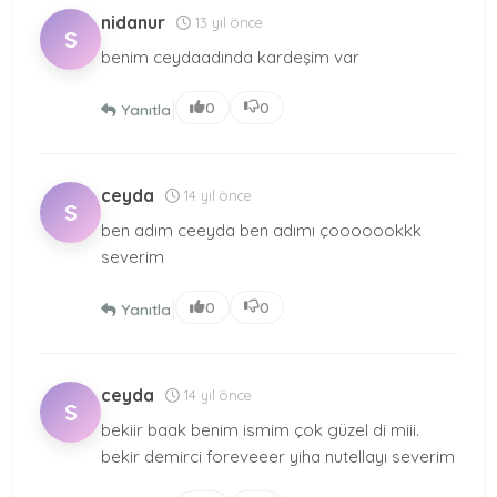
nidanur
13 yıl önce
S
benim ceydaadında kardeşim var
|
0
0
Yanıtla
ceyda
14 yıl önce
S
ben adım ceeyda ben adımı çooooookkk
severim
|
0
0
Yanıtla
ceyda
14 yıl önce
S
bekiir baak benim ismim çok güzel di miii.
bekir demirci foreveeer yiha nutellayı severim