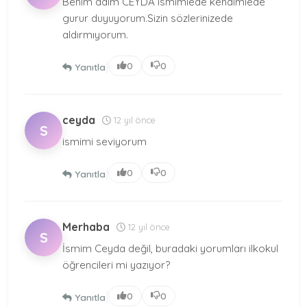
Benim adım CEYDA ismimlede kendimlede
gurur duyuyorum.Sizin sözlerinizede
aldırmıyorum.
|
0
0
Yanıtla
ceyda
12 yıl önce
S
ismimi seviyorum
|
0
0
Yanıtla
Merhaba
12 yıl önce
S
İsmim Ceyda değil, buradaki yorumları ilkokul
öğrencileri mi yazıyor?
|
0
0
Yanıtla