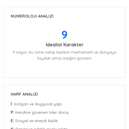
NUMEROLOJI ANALIZI
9
İdealist Karakter
9 sayısı, bu isme sahip kişilerin merhametli ve dünyaya
faydalı olma isteğini gösterir.
HARF ANALIZI
İ:
Kırılgan ve duygusal yapı.
P:
Kendine güvenen lider duruş.
E:
Sosyal ve enerjik kişilik.