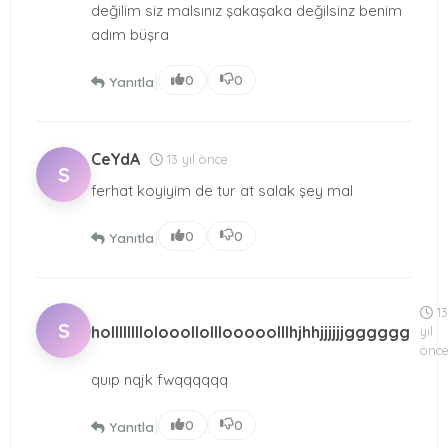
değilim siz malsınız şakaşaka değilsinz benim
adım büşra
|
0
0
Yanıtla
CeYdA
13 yıl önce
S
ferhat koyiyim de tur at salak şey mal
|
0
0
Yanıtla
13
S
hollllllllolooollolllooooolllhjhhjjjjjjgggggg
yıl
önc
quıp nqjk fwqqqqqq
|
0
0
Yanıtla