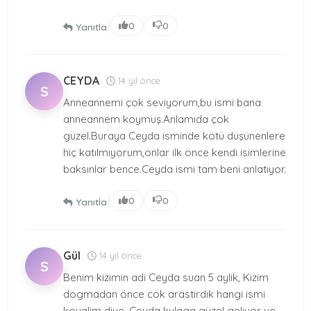
|
0
0
Yanıtla
CEYDA
14 yıl önce
S
Anneannemi çok seviyorum,bu ismi bana
anneannem koymuş.Anlamıda çok
güzel.Buraya Ceyda isminde kötü düşünenlere
hiç katılmıyorum,onlar ilk önce kendi isimlerine
baksınlar bence.Ceyda ismi tam beni anlatıyor.
|
0
0
Yanıtla
Gül
14 yıl önce
S
Benim kizimin adi Ceyda suan 5 aylik, Kizim
dogmadan önce cok arastirdik hangi ismi
koyalim diye, Ceyda kulaga güzel geliyor ve