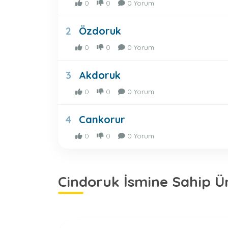
0
0
0 Yorum
Özdoruk
2
0
0
0 Yorum
Akdoruk
3
0
0
0 Yorum
Cankorur
4
0
0
0 Yorum
Cindoruk İsmine Sahip Ü