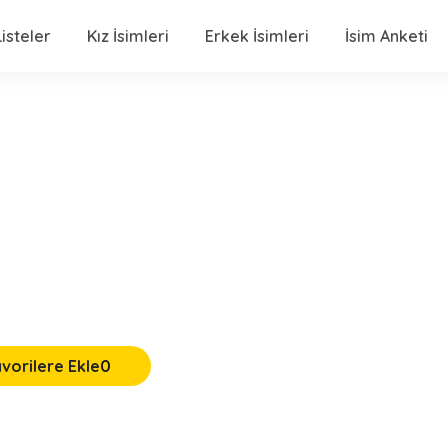
isteler
Kız İsimleri
Erkek İsimleri
İsim Anketi
vorilere Ekle
0