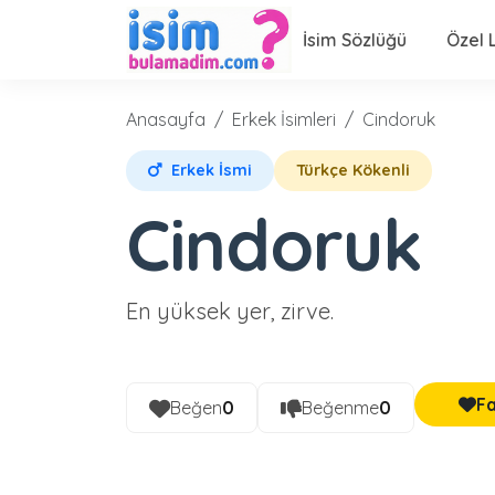
İsim Sözlüğü
Özel L
Anasayfa
Erkek İsimleri
Cindoruk
Erkek İsmi
Türkçe Kökenli
Cindoruk
En yüksek yer, zirve.
Fa
Beğen
0
Beğenme
0