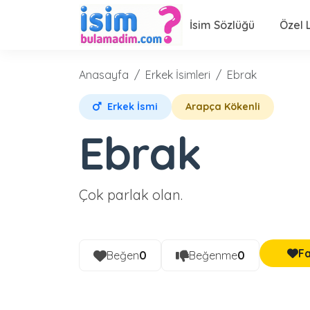
İsim Sözlüğü
Özel L
Anasayfa
Erkek İsimleri
Ebrak
Erkek İsmi
Arapça Kökenli
Ebrak
Çok parlak olan.
Fa
Beğen
0
Beğenme
0