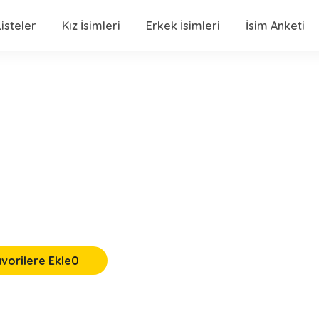
isteler
Kız İsimleri
Erkek İsimleri
İsim Anketi
vorilere Ekle
0