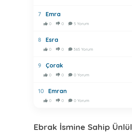
Emra
7
0
0
5 Yorum
Esra
8
0
0
365 Yorum
Çorak
9
0
0
0 Yorum
Emran
10
0
0
0 Yorum
Ebrak İsmine Sahip Ünlü