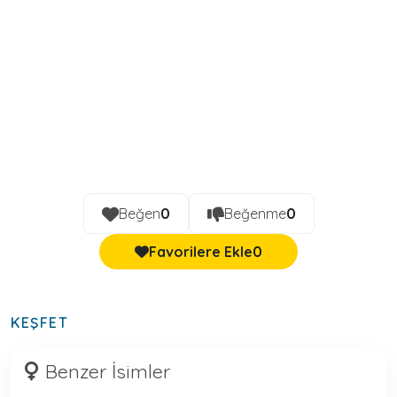
Beğen
0
Beğenme
0
Favorilere Ekle
0
KEŞFET
Benzer İsimler