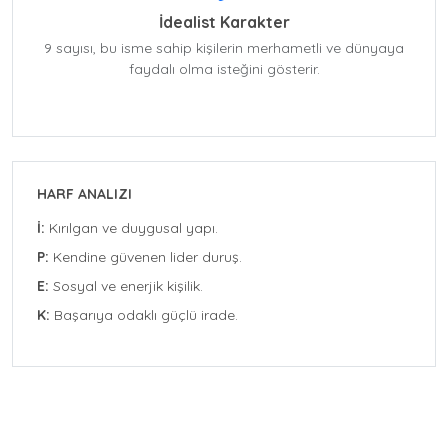
İdealist Karakter
9 sayısı, bu isme sahip kişilerin merhametli ve dünyaya
faydalı olma isteğini gösterir.
HARF ANALIZI
İ:
Kırılgan ve duygusal yapı.
P:
Kendine güvenen lider duruş.
E:
Sosyal ve enerjik kişilik.
K:
Başarıya odaklı güçlü irade.