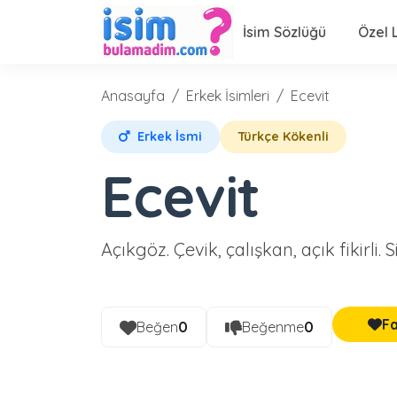
İsim Sözlüğü
Özel L
Anasayfa
Erkek İsimleri
Ecevit
Erkek İsmi
Türkçe Kökenli
Ecevit
Açıkgöz. Çevik, çalışkan, açık fikirli. Sin
Fa
Beğen
0
Beğenme
0