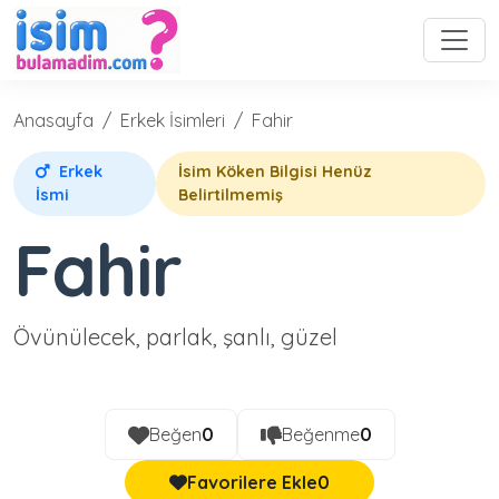
Anasayfa
Erkek İsimleri
Fahir
Erkek
İsim Köken Bilgisi Henüz
İsmi
Belirtilmemiş
Fahir
Övünülecek, parlak, şanlı, güzel
Beğen
0
Beğenme
0
Favorilere Ekle
0