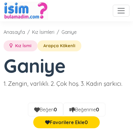
Anasayfa
Kız İsimleri
Ganiye
Kız İsmi
Arapça Kökenli
Ganiye
1. Zengin, varlıklı. 2. Çok hoş. 3. Kadın şarkıcı.
Beğen
0
Beğenme
0
Favorilere Ekle
0