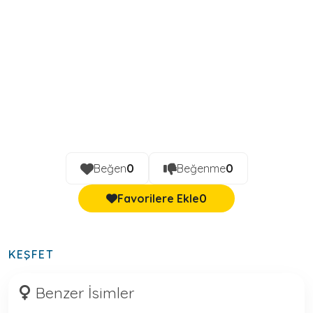
Beğen
0
Beğenme
0
Favorilere Ekle
0
KEŞFET
Benzer İsimler