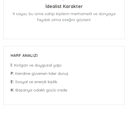
İdealist Karakter
9 sayısı, bu isme sahip kişilerin merhametli ve dünyaya
faydalı olma isteğini gösterir.
HARF ANALIZI
İ:
Kırılgan ve duygusal yapı.
P:
Kendine güvenen lider duruş.
E:
Sosyal ve enerjik kişilik.
K:
Başarıya odaklı güçlü irade.