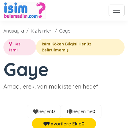
Anasayfa
Kız İsimleri
Gaye
Kız
İsim Köken Bilgisi Henüz
İsmi
Belirtilmemiş
Gaye
Amaç , erek, varılmak istenen hedef
Beğen
0
Beğenme
0
Favorilere Ekle
0