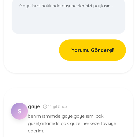
Yorumu Gönder
gaye
14 yıl önce
S
benim ismimde gaye,gaye ismi çok
güzel,anlamıda çok güzel herkeze tavsiye
ederim.