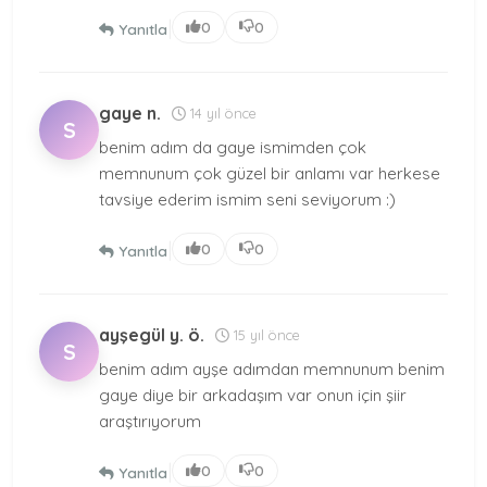
|
0
0
Yanıtla
gaye n.
14 yıl önce
S
benim adım da gaye ismimden çok
memnunum çok güzel bir anlamı var herkese
tavsiye ederim ismim seni seviyorum :)
|
0
0
Yanıtla
ayşegül y. ö.
15 yıl önce
S
benim adım ayşe adımdan memnunum benim
gaye diye bir arkadaşım var onun için şiir
araştırıyorum
|
0
0
Yanıtla