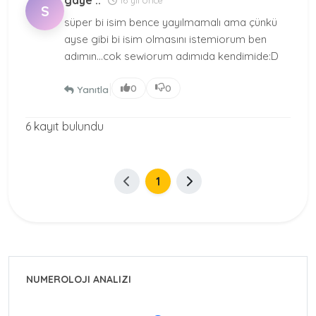
gaye :.
S
süper bi isim bence yayılmamalı ama çünkü
ayse gibi bi isim olmasını istemiorum ben
adımın...cok sewiorum adımıda kendimide:D
|
0
0
Yanıtla
6 kayıt bulundu
1
NUMEROLOJI ANALIZI