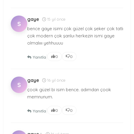
gaye
15 yıl önce
S
bence gaye isimi çok güzel çok şeker çok tatlı
çok modern çok şanluı herkezin ismi gaye
olmalıııı yehhuuuu
|
0
0
Yanıtla
gaye
16 yıl önce
S
çook güzel bi isim bence. adımdan çook
memnunum.
|
0
0
Yanıtla
16 yıl önce