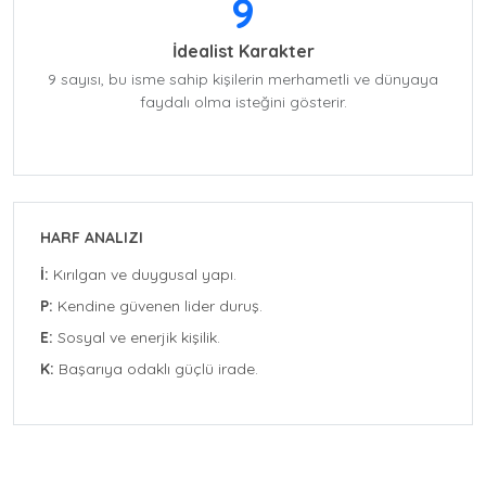
9
İdealist Karakter
9 sayısı, bu isme sahip kişilerin merhametli ve dünyaya
faydalı olma isteğini gösterir.
HARF ANALIZI
İ:
Kırılgan ve duygusal yapı.
P:
Kendine güvenen lider duruş.
E:
Sosyal ve enerjik kişilik.
K:
Başarıya odaklı güçlü irade.