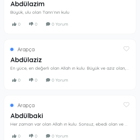
Abdülazim
Büyük, ulu olan Tanrı´nın kulu
0
0
0 Yorum
Arapça
Abdülaziz
En yüce, en değerli olan Allah ın kulu. Büyük ve aziz olan, izzet ve şeref sahibi Al­lah ın kulu. Aziz Allah ın isimlerindendi r. - Sultan Abdülaziz: 32. Osmanlı padişahının adı.
0
0
0 Yorum
Arapça
Abdülbaki
Her zaman var olan Allah ın kulu. Sonsuz, ebedi olan ve ölmenin kendisi için sözkonusu olmadığı. Allah ın kulu-Allah ın isimlerinden.
0
0
0 Yorum