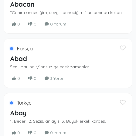
Abacan
“Canım anneciğim, sevgili anneciğim ” anlamında kullanılan bir ad.
0
0
0 Yorum
Farsça
Abad
Şen , bayındır,Sonsuz gelecek zamanlar.
0
0
3 Yorum
Türkçe
Abay
1. Beceri. 2. Seziş, anlayış. 3. Büyük erkek kardeş.
0
0
0 Yorum