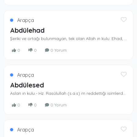
Arapça
Abdülehad
Şeriki ve ortağı bulunmayan, tek olan Allah ın kulu. Ehad, Allah ın isimlerindendir.
0
0
0 Yorum
Arapça
Abdülesed
Aslan ın kulu.- Hz. Rasûlullah (s.a.s) m reddet­tiği isimlerdendir. Müslümanlar kullanmazlar.
0
0
0 Yorum
Arapça