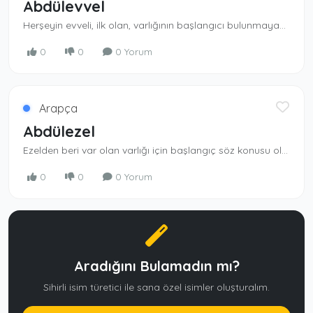
Abdülevvel
Herşeyin evveli, ilk olan, varlığının başlan­gıcı bulunmayan Allah ın kulu.
0
0
0 Yorum
Arapça
Abdülezel
Ezelden beri var olan varlığı için başlangıç söz konusu olmayan Allah ın kulu. Ezelden beri var olan Allah ın kulu.
0
0
0 Yorum
Aradığını Bulamadın mı?
Sihirli isim türetici ile sana özel isimler oluşturalım.