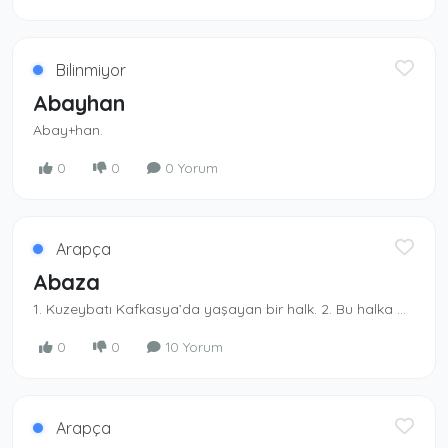
Bilinmiyor
Abayhan
Abay+han.
0
0
0 Yorum
Arapça
Abaza
1. Kuzeybatı Kafkasya’da yaşayan bir halk. 2. Bu halka mensup olan kimse. 3. Karaçay-Çerkes Özerk bölgesinde yaşayan müslüman bir halk. - Abaza Hasan Paşa, Os­manlı vezirlerinden.
0
0
10 Yorum
Arapça