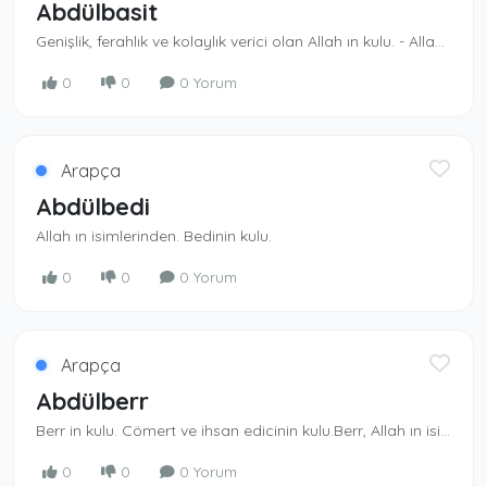
Abdülbasit
Genişlik, ferahlık ve kolaylık verici olan Al­lah ın kulu. - Allah ın isimlerinden.Rızkı yayıp bollaştıran Allah ın kulu
0
0
0 Yorum
Arapça
Abdülbedi
Allah ın isimlerinden. Bedinin kulu.
0
0
0 Yorum
Arapça
Abdülberr
Berr in kulu. Cömert ve ihsan edicinin kulu.Berr, Allah ın isimlerindendir.
0
0
0 Yorum