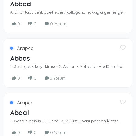
Abbad
Allaha itaat ve ibadet eden, kulluğunu hakkıyla yeri­ne getiren. Yasaklarından kaçınan. -Abbad b. Bişr. Ashab dan.
0
0
0 Yorum
Arapça
Abbas
1. Sert, çatık kaşlı kimse. 2. Arslan - Abbas b. Abdülmuttalib. Rasûlullah (s.a.s)’ın amcası, Mek­ke’nin fethinde müslüman olmuştur.
0
0
3 Yorum
Arapça
Abdal
1. Gezgin derviş.2. Dilenci kılıklı, üstü başı perişan kimse.
0
0
0 Yorum