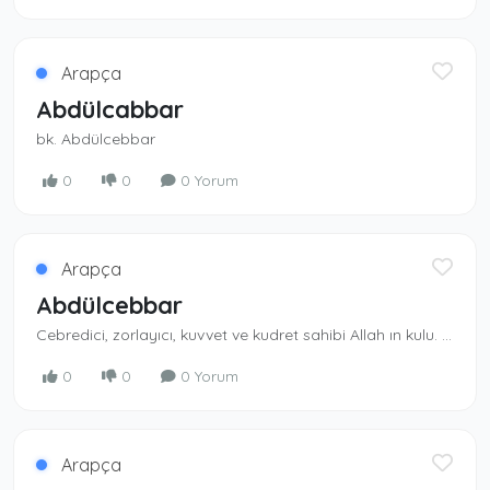
Arapça
Abdülcabbar
bk. Abdülcebbar
0
0
0 Yorum
Arapça
Abdülcebbar
Cebredici, zorlayıcı, kuvvet ve kudret sahi­bi Allah ın kulu. Cebbar, Allah ın isimlerindendir. Zorlayıcı güce sahip olan Allah ın kulu.
0
0
0 Yorum
Arapça