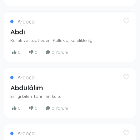
Arapça
Abdi
Kulluk ve itaat eden. Kullukla, kölelikle ilgili.
0
0
0 Yorum
Arapça
Abdülâlim
En iyi bilen Tanrı´nın kulu.
0
0
0 Yorum
Arapça