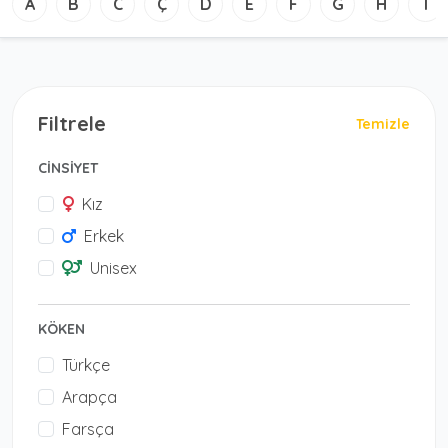
A
B
C
Ç
D
E
F
G
H
I
Filtrele
Temizle
CİNSİYET
Kız
Erkek
Unisex
KÖKEN
Türkçe
Arapça
Farsça