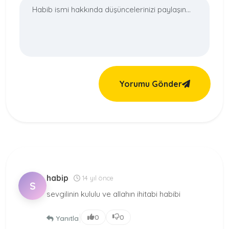
Yorumu Gönder
habip
14 yıl önce
S
sevgilinin kululu ve allahın ihitabi habibi
|
0
0
Yanıtla