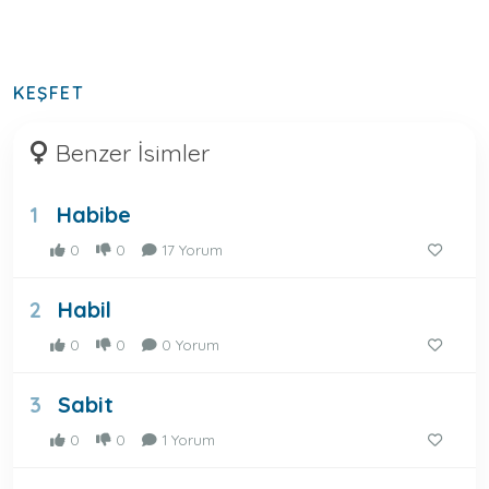
KEŞFET
Benzer İsimler
Habibe
1
0
0
17 Yorum
Habil
2
0
0
0 Yorum
Sabit
3
0
0
1 Yorum