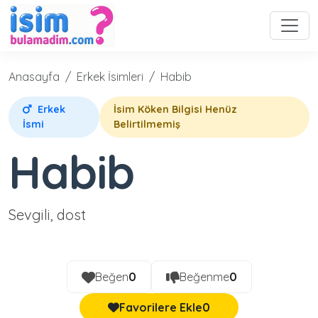
Anasayfa
Erkek İsimleri
Habib
Erkek
İsim Köken Bilgisi Henüz
İsmi
Belirtilmemiş
Habib
Sevgili, dost
Beğen
0
Beğenme
0
Favorilere Ekle
0