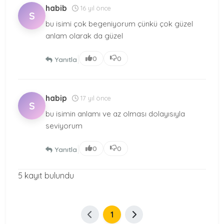
habib
16 yıl önce
S
bu isimi çok begeniyorum çünkü çok güzel
anlam olarak da güzel
|
0
0
Yanıtla
habip
17 yıl önce
S
bu isimin anlamı ve az olması dolayısıyla
seviyorum
|
0
0
Yanıtla
5 kayıt bulundu
1