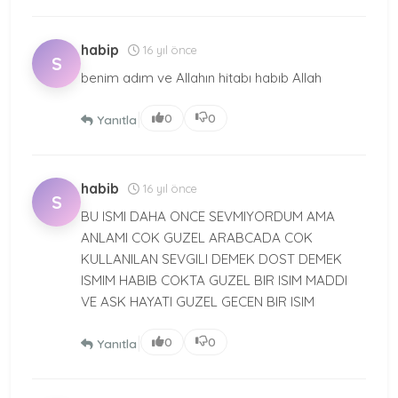
habip
16 yıl önce
S
benim adım ve Allahın hitabı habıb Allah
|
0
0
Yanıtla
habib
16 yıl önce
S
BU ISMI DAHA ONCE SEVMIYORDUM AMA
ANLAMI COK GUZEL ARABCADA COK
KULLANILAN SEVGILI DEMEK DOST DEMEK
ISMIM HABIB COKTA GUZEL BIR ISIM MADDI
VE ASK HAYATI GUZEL GECEN BIR ISIM
|
0
0
Yanıtla