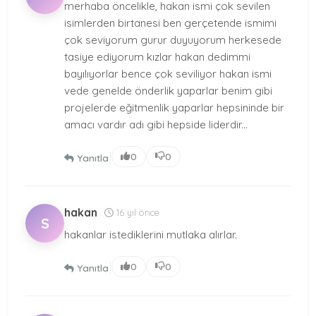
merhaba öncelikle, hakan ismi çok sevilen
isimlerden birtanesi ben gerçetende ismimi
çok seviyorum gurur duyuyorum herkesede
tasiye ediyorum kızlar hakan dedimmi
bayılıyorlar bence çok seviliyor hakan ismi
vede genelde önderlik yaparlar benim gibi
projelerde eğitmenlik yaparlar hepsininde bir
amacı vardır adı gibi hepside liderdir...
|
0
0
Yanıtla
hakan
16 yıl önce
S
hakanlar istediklerini mutlaka alırlar.
|
0
0
Yanıtla