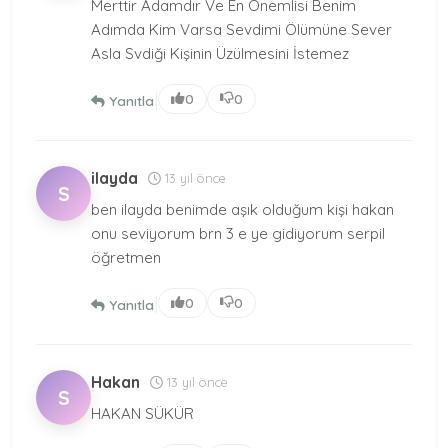
Merttir Adamdır Ve En Önemlisi Benim
Adımda Kim Varsa Sevdimi Ölümüne Sever
Asla Svdiği Kişinin Üzülmesini İstemez
|
0
0
Yanıtla
ilayda
13 yıl önce
S
ben ilayda benimde aşık olduğum kişi hakan
onu seviyorum brn 3 e ye gidiyorum serpil
öğretmen
|
0
0
Yanıtla
Hakan
13 yıl önce
S
HAKAN SÜKÜR