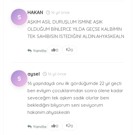
HAKAN
16 yıl önce
S
AŞKIM ASİL DURUŞLUM İSMİNE AŞIK
OLDUĞUM BİNLERCE YILDA GEÇSE KALBİMİN
TEK SAHİBİSİN İSTEDİĞİNİ ALDIN.AHYASKEALN
|
0
0
Yanıtla
aysel
16 yıl önce
S
16 yaşındaydı onu ilk gördüğümde 22 yıl geçti
ben evliyim çocuklarımdan sonra ölene kadar
seveceğim tek aşkım sadık olurlar beni
beklediğini biliyorum seni seviyorum
hakanım.ahyaskealn
|
0
0
Yanıtla