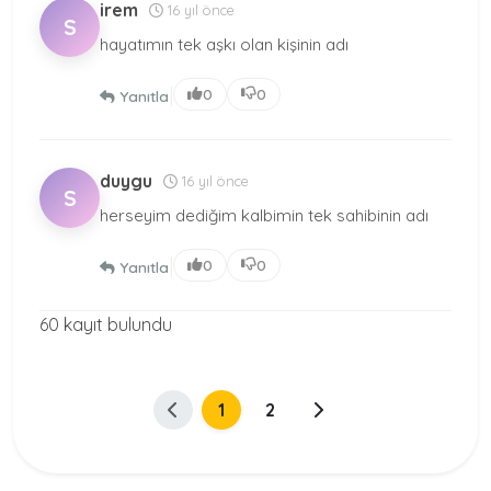
irem
16 yıl önce
S
hayatımın tek aşkı olan kişinin adı
|
0
0
Yanıtla
duygu
16 yıl önce
S
herseyim dediğim kalbimin tek sahibinin adı
|
0
0
Yanıtla
60 kayıt bulundu
1
2