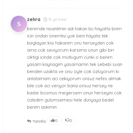
zehra
15 yıl önce
S
benimde nisanlimin adi hakan bu hayatta bnim
icin ondan önemlisi yok beni hayata tek
baglayan kisi hakanim onu herseyden cok
ama cok seviyorum karsima onun gibi biri
ciktigi icinde cok mutlugum cünki o benim
yasam kaynagim yasamamin tek sebebi suan
benden uzakta ve onu öyle cok özlüyorum ki
anlatamam aci cekiyorum onsuz nefes almak
bile cok aci veriyor bana onsuz hersey ne
kadar bosmus megersem onun herseyini cok
özledim gülümsemesi hele dünyaya bedel
benim askimin
|
0
0
Yanıtla