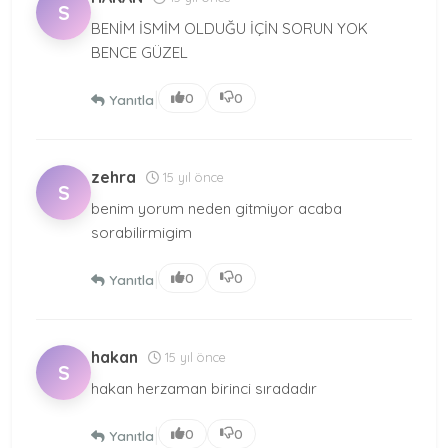
S
BENİM İSMİM OLDUĞU İÇİN SORUN YOK
BENCE GÜZEL
|
0
0
Yanıtla
zehra
15 yıl önce
S
benim yorum neden gitmiyor acaba
sorabilirmigim
|
0
0
Yanıtla
hakan
15 yıl önce
S
hakan herzaman birinci sıradadır
|
0
0
Yanıtla