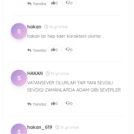
|
0
0
Yanıtla
hakan
16 yıl önce
S
hakan lar hep lider karakterli olurlar..
|
0
0
Yanıtla
HAKAN
16 yıl önce
S
VATANSEVER OLURLAR YAR YANI SEVGILI
SEVDIGI ZAMANLARDA ADAM GIBI SEVERLER
|
0
0
Yanıtla
hakan_619
16 yıl önce
S