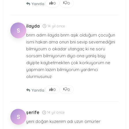
|
0
0
Yanıtla
ilayda
14 yıl önce
S
bnm adım ilayda bnm aşık olduğum çocuğun
ismi hakan ama onun bni sevip sevemediğini
bilmiyoum o okadar utangaç ki ne soru
sorsam bilmiyorum diyo ona yanlış bişy
diyipte kaybetmekten çok korkuyorum ne
yapmam lazım bilmiyorum yardımcı
olurmusunuz
|
0
0
Yanıtla
şerife
14 yıl önce
S
yeni doğan kuzenim adı uzun ömürler