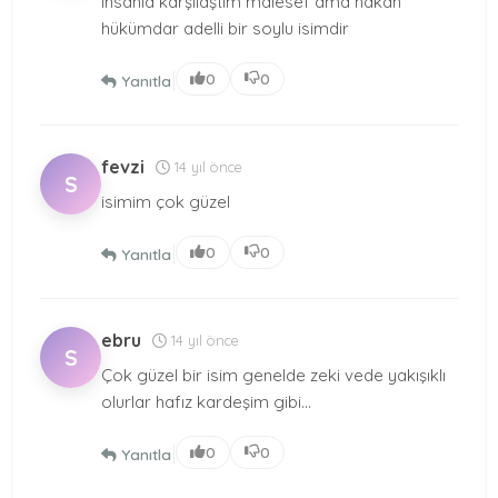
insanla karşılaştım malesef ama hakan
hükümdar adelli bir soylu isimdir
|
0
0
Yanıtla
fevzi
14 yıl önce
S
isimim çok güzel
|
0
0
Yanıtla
ebru
14 yıl önce
S
Çok güzel bir isim genelde zeki vede yakışıklı
olurlar hafız kardeşim gibi...
|
0
0
Yanıtla