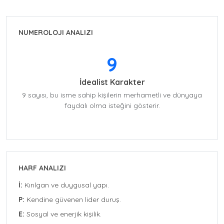
NUMEROLOJI ANALIZI
9
İdealist Karakter
9 sayısı, bu isme sahip kişilerin merhametli ve dünyaya
faydalı olma isteğini gösterir.
HARF ANALIZI
İ:
Kırılgan ve duygusal yapı.
P:
Kendine güvenen lider duruş.
E:
Sosyal ve enerjik kişilik.