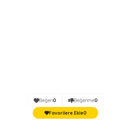
Beğen
0
Beğenme
0
Favorilere Ekle
0