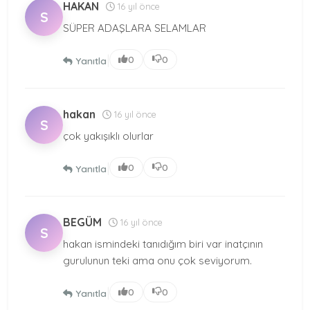
HAKAN
16 yıl önce
S
SÜPER ADAŞLARA SELAMLAR
|
0
0
Yanıtla
hakan
16 yıl önce
S
çok yakışıklı olurlar
|
0
0
Yanıtla
BEGÜM
16 yıl önce
S
hakan ismindeki tanıdığım biri var inatçının
gurulunun teki ama onu çok seviyorum.
|
0
0
Yanıtla