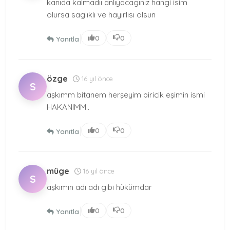
kanıda kalmadıı anlıyacagınız hangi isim
olursa saglıklı ve hayırlısı olsun
|
0
0
Yanıtla
özge
16 yıl önce
S
aşkımm bitanem herşeyim biricik eşimin ismi
HAKANIMM..
|
0
0
Yanıtla
müge
16 yıl önce
S
aşkımın adı adı gibi hükümdar
|
0
0
Yanıtla