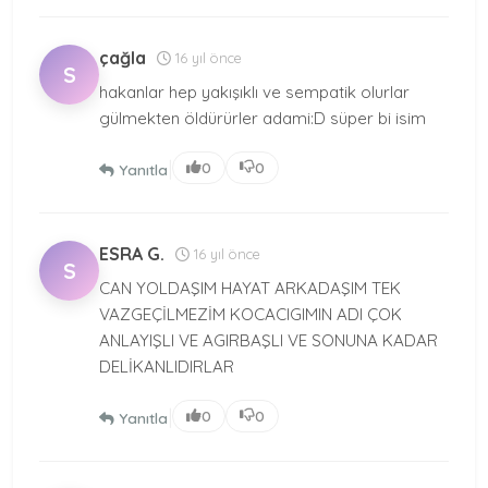
çağla
16 yıl önce
S
hakanlar hep yakışıklı ve sempatik olurlar
gülmekten öldürürler adami:D süper bi isim
|
0
0
Yanıtla
ESRA G.
16 yıl önce
S
CAN YOLDAŞIM HAYAT ARKADAŞIM TEK
VAZGEÇİLMEZİM KOCACIGIMIN ADI ÇOK
ANLAYIŞLI VE AGIRBAŞLI VE SONUNA KADAR
DELİKANLIDIRLAR
|
0
0
Yanıtla