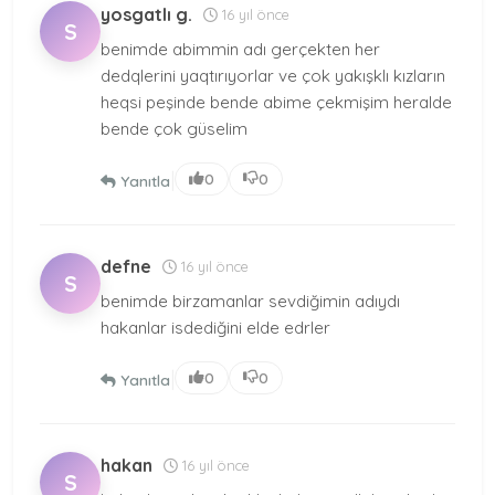
yosgatlı g.
16 yıl önce
S
benimde abimmin adı gerçekten her
dedqlerini yaqtırıyorlar ve çok yakışklı kızların
heqsi peşinde bende abime çekmişim heralde
bende çok güselim
|
0
0
Yanıtla
defne
16 yıl önce
S
benimde birzamanlar sevdiğimin adıydı
hakanlar isdediğini elde edrler
|
0
0
Yanıtla
hakan
16 yıl önce
S