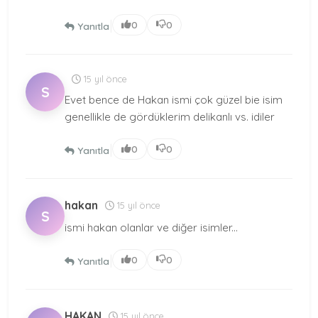
|
0
0
Yanıtla
15 yıl önce
S
Evet bence de Hakan ismi çok güzel bie isim
genellikle de gördüklerim delikanlı vs. idiler
|
0
0
Yanıtla
hakan
15 yıl önce
S
ismi hakan olanlar ve diğer isimler...
|
0
0
Yanıtla
HAKAN
15 yıl önce