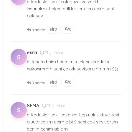
arkadaslar hakli cok guzel ve zeki bir
insanalrdir hakan adli kisiler cnm abim seni
cok sev
|
0
0
Yanıtla
esra
15 yıl önce
S
bi tanem bnim hayatımın tek hükümdarııı
hakanımmm seni çokkk seviyorummmm :)))
|
0
0
Yanıtla
SEMA
15 yıl önce
S
arkadaslar haklı.hakanlar hep yakısıklı ve zeki
oluyor.canım abim gibi :) seni cok seviyorum
benim canım abicim..