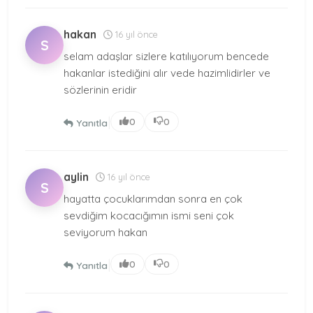
hakan
16 yıl önce
S
selam adaşlar sizlere katılıyorum bencede
hakanlar istediğini alır vede hazimlidirler ve
sözlerinin eridir
|
0
0
Yanıtla
aylin
16 yıl önce
S
hayatta çocuklarımdan sonra en çok
sevdiğim kocacığımın ismi seni çok
seviyorum hakan
|
0
0
Yanıtla