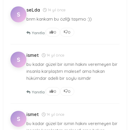
seLda
14 yıl önce
S
bnm kankam bu özllği taşımıo :))
|
0
0
Yanıtla
ismet
14 yıl önce
S
bu kadar güzel bir ismin hakını veremeyen bir
insanla karşılaştım malesef ama hakan
hükümdar adelli bir soylu isimdir
|
0
0
Yanıtla
ismet
14 yıl önce
S
bu kadar güzel bir ismin hakını veremeyen bir