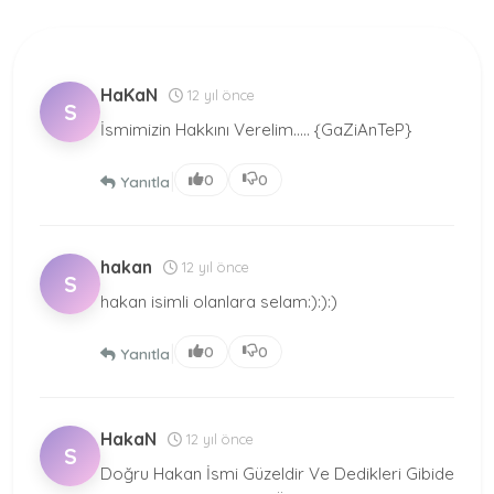
HaKaN
12 yıl önce
S
İsmimizin Hakkını Verelim..... {GaZiAnTeP}
|
0
0
Yanıtla
hakan
12 yıl önce
S
hakan isimli olanlara selam:):):)
|
0
0
Yanıtla
HakaN
12 yıl önce
S
Doğru Hakan İsmi Güzeldir Ve Dedikleri Gibide