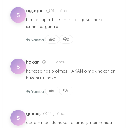
ayşegül
15 yıl önce
S
bence süper bir isim mi tasıyosun hakan
ismini taşıyanalar
|
0
0
Yanıtla
hakan
16 yıl önce
S
herkese nasip olmaz HAKAN olmak hakanlar
hakanı ulu hakan
|
0
0
Yanıtla
gümüş
16 yıl önce
S
dedemin adııda hakan dı ama şimdiii hanıda