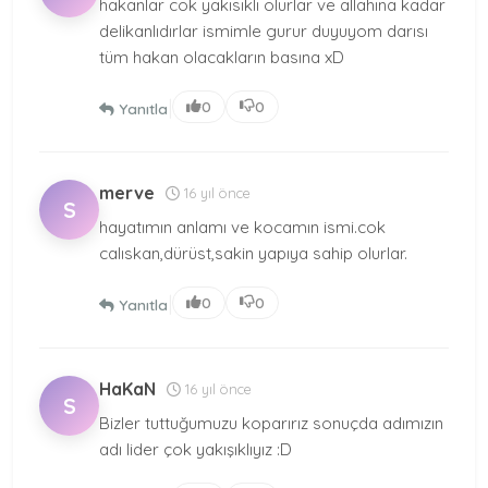
hakanlar cok yakısıklı olurlar ve allahına kadar
delikanlıdırlar ismimle gurur duyuyom darısı
tüm hakan olacakların basına xD
|
0
0
Yanıtla
merve
16 yıl önce
S
hayatımın anlamı ve kocamın ismi.cok
calıskan,dürüst,sakin yapıya sahip olurlar.
|
0
0
Yanıtla
HaKaN
16 yıl önce
S
Bizler tuttuğumuzu koparırız sonuçda adımızın
adı lider çok yakışıklıyız :D