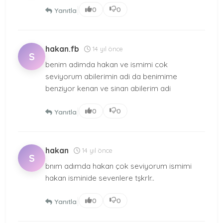
|
0
0
Yanıtla
hakan.fb
14 yıl önce
S
benim adimda hakan ve ismimi cok
seviyorum abilerimin adi da benimime
benziyor kenan ve sinan abilerim adi
|
0
0
Yanıtla
hakan
14 yıl önce
S
bnım adımda hakan çok seviyorum ismimi
hakan isminide sevenlere tşkrlr..
|
0
0
Yanıtla