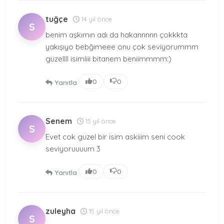
tuğçe
14 yıl önce
S
benim aşkımın adı da hakannnnn çokkkta
yakışıyo bebğimeee onu çok seviyorummm
güzellll isimliii bitanem beniimmmm:)
|
0
0
Yanıtla
Senem
15 yıl önce
S
Evet cok guzel bir isim askiiim seni cook
seviyoruuuum 3
|
0
0
Yanıtla
zuleyha
15 yıl önce
S