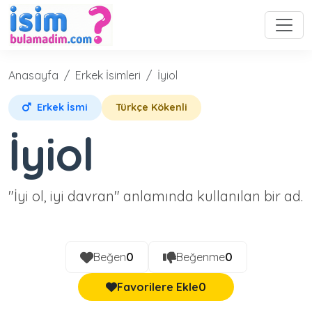
Anasayfa
Erkek İsimleri
İyiol
Erkek İsmi
Türkçe Kökenli
İyiol
"İyi ol, iyi davran" anlamında kullanılan bir ad.
Beğen
0
Beğenme
0
Favorilere Ekle
0