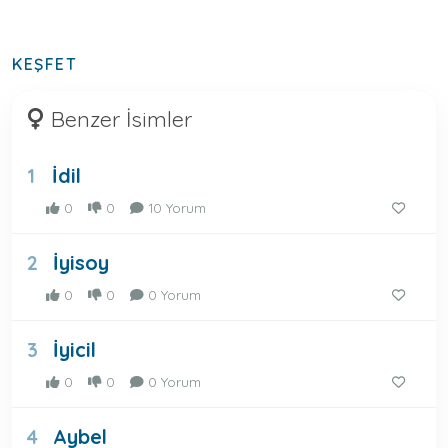
KEŞFET
Benzer İsimler
İdil
1
0
0
10 Yorum
İyisoy
2
0
0
0 Yorum
İyicil
3
0
0
0 Yorum
Aybel
4