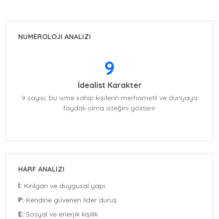
NUMEROLOJI ANALIZI
9
İdealist Karakter
9 sayısı, bu isme sahip kişilerin merhametli ve dünyaya
faydalı olma isteğini gösterir.
HARF ANALIZI
İ:
Kırılgan ve duygusal yapı.
P:
Kendine güvenen lider duruş.
E:
Sosyal ve enerjik kişilik.