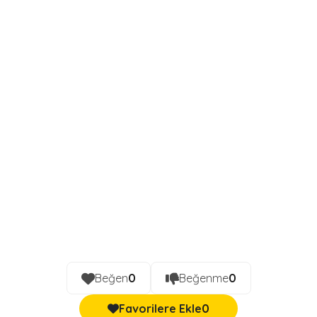
Beğen
0
Beğenme
0
Favorilere Ekle
0