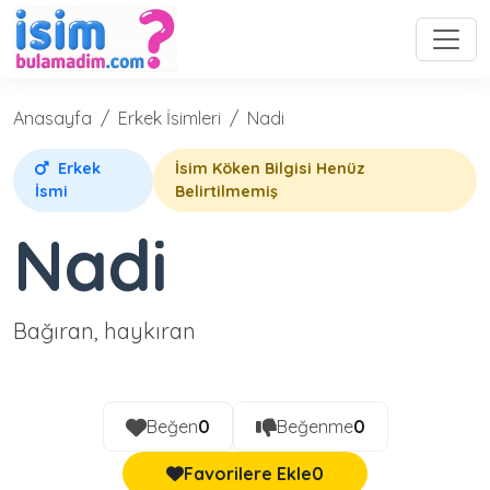
Anasayfa
Erkek İsimleri
Nadi
Erkek
İsim Köken Bilgisi Henüz
İsmi
Belirtilmemiş
Nadi
Bağıran, haykıran
Beğen
0
Beğenme
0
Favorilere Ekle
0