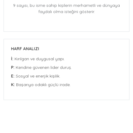
9 sayısı, bu isme sahip kişilerin merhametli ve dünyaya
faydalı olma isteğini gösterir.
HARF ANALIZI
İ:
Kırılgan ve duygusal yapı.
P:
Kendine güvenen lider duruş.
E:
Sosyal ve enerjik kişilik.
K:
Başarıya odaklı güçlü irade.