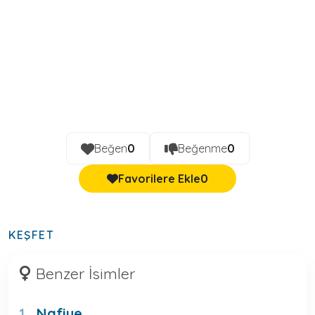
Beğen
0
Beğenme
0
Favorilere Ekle
0
KEŞFET
Benzer İsimler
Nafiye
1