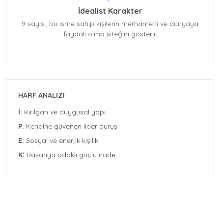
İdealist Karakter
9 sayısı, bu isme sahip kişilerin merhametli ve dünyaya
faydalı olma isteğini gösterir.
HARF ANALIZI
İ:
Kırılgan ve duygusal yapı.
P:
Kendine güvenen lider duruş.
E:
Sosyal ve enerjik kişilik.
K:
Başarıya odaklı güçlü irade.