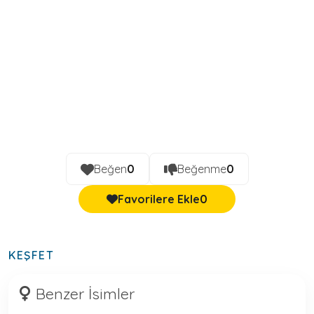
Beğen
0
Beğenme
0
Favorilere Ekle
0
KEŞFET
Benzer İsimler