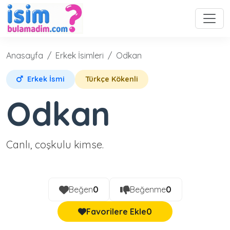
Anasayfa
Erkek İsimleri
Odkan
Erkek İsmi
Türkçe Kökenli
Odkan
Canlı, coşkulu kimse.
Beğen
0
Beğenme
0
Favorilere Ekle
0