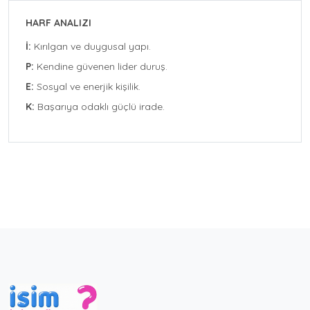
HARF ANALIZI
İ:
Kırılgan ve duygusal yapı.
P:
Kendine güvenen lider duruş.
E:
Sosyal ve enerjik kişilik.
K:
Başarıya odaklı güçlü irade.