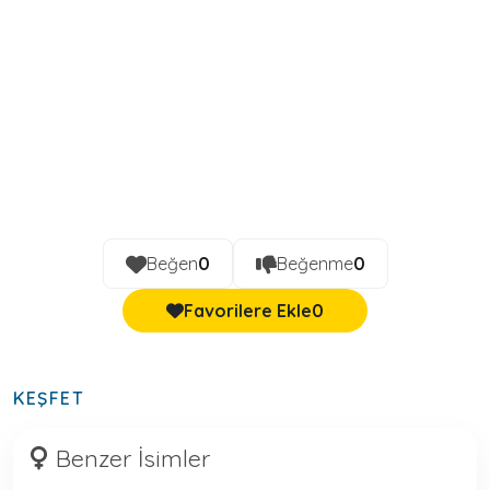
Beğen
0
Beğenme
0
Favorilere Ekle
0
KEŞFET
Benzer İsimler