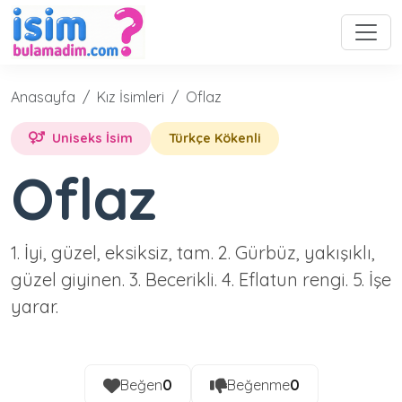
Anasayfa
Kız İsimleri
Oflaz
Uniseks İsim
Türkçe Kökenli
Oflaz
1. İyi, güzel, eksiksiz, tam. 2. Gürbüz, yakışıklı,
güzel giyinen. 3. Becerikli. 4. Eflatun rengi. 5. İşe
yarar.
Beğen
0
Beğenme
0