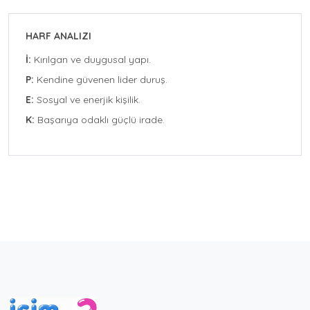
HARF ANALIZI
İ:
Kırılgan ve duygusal yapı.
P:
Kendine güvenen lider duruş.
E:
Sosyal ve enerjik kişilik.
K:
Başarıya odaklı güçlü irade.