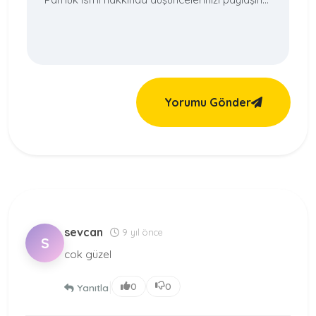
Yorumu Gönder
sevcan
9 yıl önce
S
cok güzel
|
0
0
Yanıtla