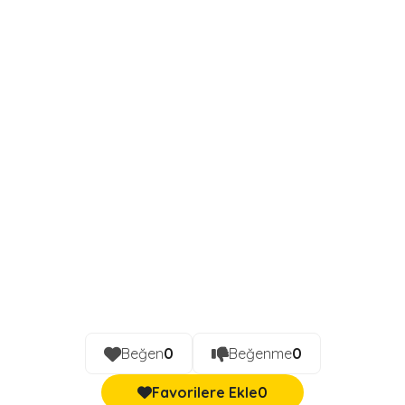
Beğen
0
Beğenme
0
Favorilere Ekle
0