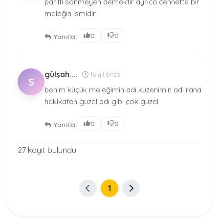
parıltı sönmeyen demektir ayrıca cennette bir
meleğin ismidir
|
0
0
Yanıtla
gülşah....
16 yıl önce
S
benim küçük meleğimin adı kuzenimin adı rana
hakikaten güzel adı gibi çok güzel
|
0
0
Yanıtla
27 kayıt bulundu
1