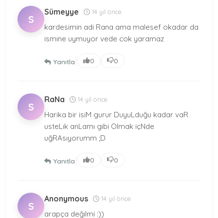
Sümeyye
14 yıl önce
S
kardesimin adi Rana ama malesef okadar da
ismine uymuyor vede cok yaramaz
|
0
0
Yanıtla
RaNa
14 yıl önce
S
Harika bir isiM gurur DuyuLduğu kadar vaR
usteLık anLamı gibi Olmak içNde
uğRAsıyorumm ;D
|
0
0
Yanıtla
Anonymous
14 yıl önce
S
arapça değilmi :))