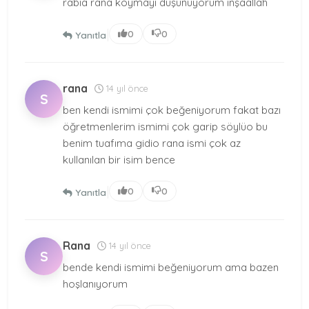
rabia rana koymayı düşünüyorum inşaallah
|
0
0
Yanıtla
rana
14 yıl önce
S
ben kendi ismimi çok beğeniyorum fakat bazı
öğretmenlerim ismimi çok garip söylüo bu
benim tuafıma gidio rana ismi çok az
kullanılan bir isim bence
|
0
0
Yanıtla
Rana
14 yıl önce
S
bende kendi ismimi beğeniyorum ama bazen
hoşlanıyorum