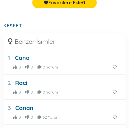
Favorilere Ekle
0
KEŞFET
Benzer İsimler
Cana
1
0
0
0 Yorum
Raci
2
0
0
0 Yorum
Canan
3
0
0
62 Yorum