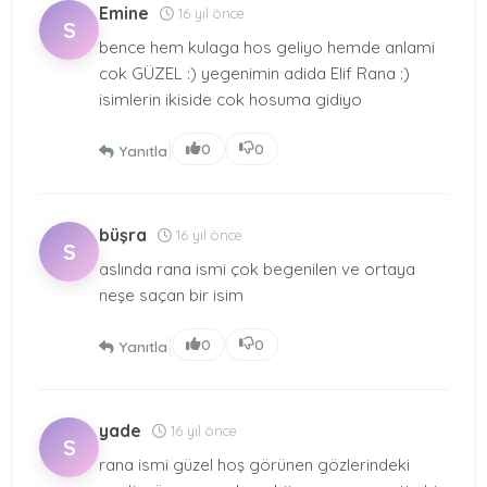
Emine
16 yıl önce
S
bence hem kulaga hos geliyo hemde anlami
cok GÜZEL :) yegenimin adida Elif Rana :)
isimlerin ikiside cok hosuma gidiyo
|
0
0
Yanıtla
büşra
16 yıl önce
S
aslında rana ismi çok begenilen ve ortaya
neşe saçan bir isim
|
0
0
Yanıtla
yade
16 yıl önce
S
rana ismi güzel hoş görünen gözlerindeki