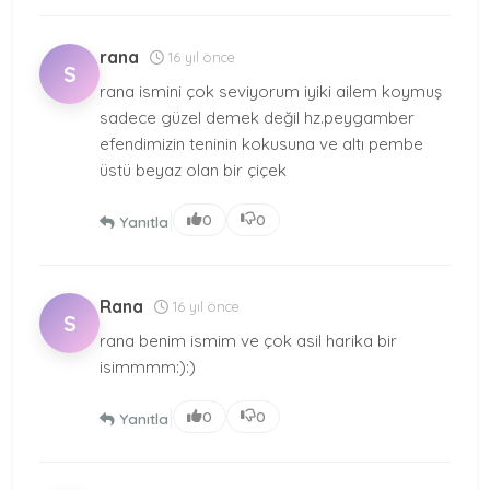
rana
16 yıl önce
S
rana ismini çok seviyorum iyiki ailem koymuş
sadece güzel demek değil hz.peygamber
efendimizin teninin kokusuna ve altı pembe
üstü beyaz olan bir çiçek
|
0
0
Yanıtla
Rana
16 yıl önce
S
rana benim ismim ve çok asil harika bir
isimmmm:):)
|
0
0
Yanıtla