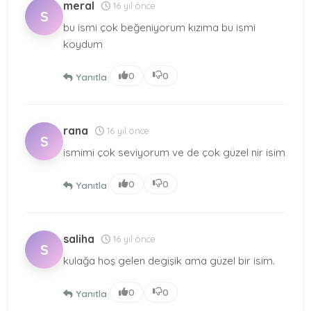
meral
16 yıl önce
S
bu ismi çok beğeniyorum kızıma bu ismi
koydum
|
0
0
Yanıtla
rana
16 yıl önce
S
ismimi çok seviyorum ve de çok güzel nir isim
|
0
0
Yanıtla
saliha
16 yıl önce
S
kulağa hoş gelen degişik ama güzel bir isim.
|
0
0
Yanıtla