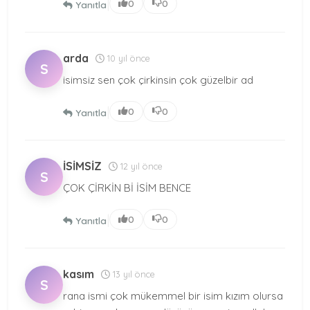
|
0
0
Yanıtla
arda
10 yıl önce
S
isimsiz sen çok çirkinsin çok güzelbir ad
|
0
0
Yanıtla
İSİMSİZ
12 yıl önce
S
ÇOK ÇİRKİN Bİ İSİM BENCE
|
0
0
Yanıtla
kasım
13 yıl önce
S
rana ismi çok mükemmel bir isim kızım olursa