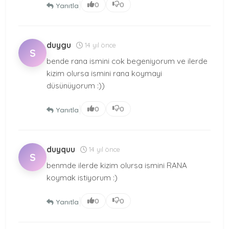
|
0
0
Yanıtla
duygu
14 yıl önce
S
bende rana ismini cok begeniyorum ve ilerde
kizim olursa ismini rana koymayi
düsünüyorum :))
|
0
0
Yanıtla
duyquu
14 yıl önce
S
benmde ilerde kizim olursa ismini RANA
koymak istiyorum :)
|
0
0
Yanıtla