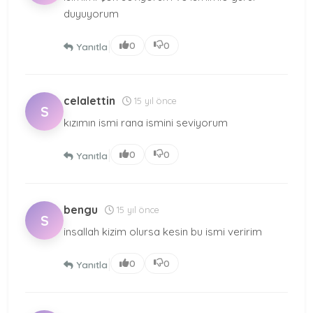
duyuyorum
|
0
0
Yanıtla
celalettin
15 yıl önce
S
kızımın ismi rana ismini seviyorum
|
0
0
Yanıtla
bengu
15 yıl önce
S
insallah kizim olursa kesin bu ismi veririm
|
0
0
Yanıtla