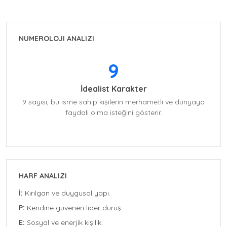
NUMEROLOJI ANALIZI
9
İdealist Karakter
9 sayısı, bu isme sahip kişilerin merhametli ve dünyaya
faydalı olma isteğini gösterir.
HARF ANALIZI
İ:
Kırılgan ve duygusal yapı.
P:
Kendine güvenen lider duruş.
E:
Sosyal ve enerjik kişilik.