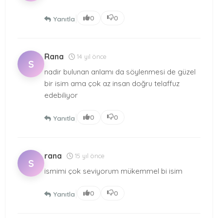
|
0
0
Yanıtla
Rana
14 yıl önce
S
nadir bulunan anlamı da söylenmesi de güzel
bir isim ama çok az insan doğru telaffuz
edebiliyor
|
0
0
Yanıtla
rana
15 yıl önce
S
ismimi çok seviyorum mükemmel bi isim
|
0
0
Yanıtla