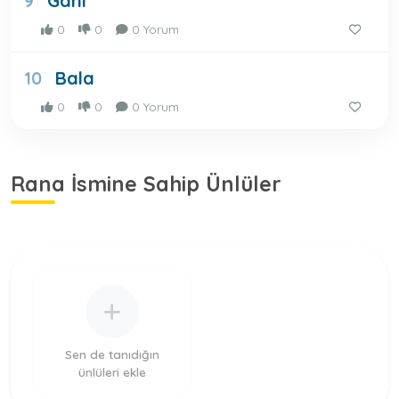
Gani
9
0
0
0 Yorum
Bala
10
0
0
0 Yorum
Rana İsmine Sahip Ünlüler
Sen de tanıdığın
ünlüleri ekle