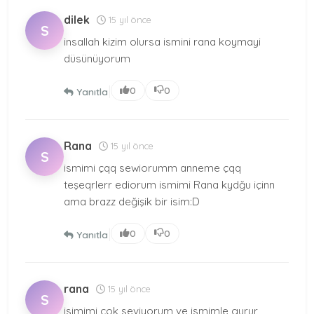
dilek
15 yıl önce
S
insallah kizim olursa ismini rana koymayi
düsünüyorum
|
0
0
Yanıtla
Rana
15 yıl önce
S
ismimi çqq sewiorumm anneme çqq
teşeqrlerr ediorum ismimi Rana kydğu içinn
ama brazz değişik bir isim:D
|
0
0
Yanıtla
rana
15 yıl önce
S
isimimi çok seviyorum ve ismimle gurur