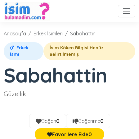
Anasayfa
Erkek İsimleri
Sabahattin
Erkek
İsim Köken Bilgisi Henüz
İsmi
Belirtilmemiş
Sabahattin
Güzellik
Beğen
0
Beğenme
0
Favorilere Ekle
0