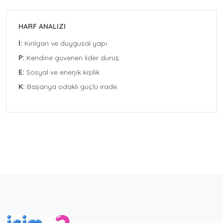
HARF ANALIZI
İ:
Kırılgan ve duygusal yapı.
P:
Kendine güvenen lider duruş.
E:
Sosyal ve enerjik kişilik.
K:
Başarıya odaklı güçlü irade.