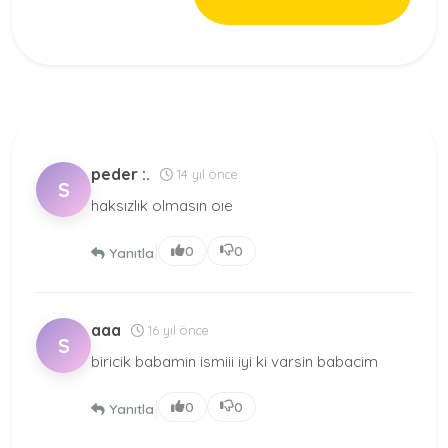
peder :.
14 yıl önce
S
haksızlık olmasın oıe
|
0
0
Yanıtla
aaa
16 yıl önce
S
biricik babamin ismiii iyi ki varsin babacim
|
0
0
Yanıtla