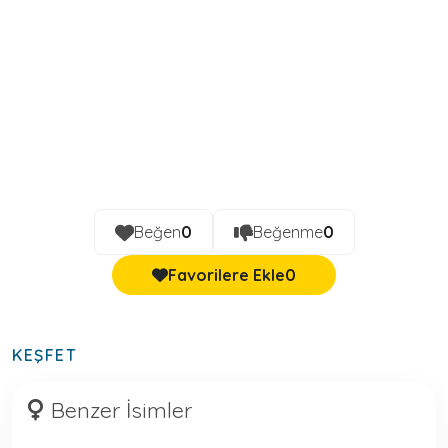
Beğen
0
Beğenme
0
Favorilere Ekle
0
KEŞFET
Benzer İsimler