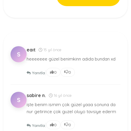
eaıt
15 yıl önce
S
heeeeeee güzel benimkinn adıda bundan xd
|
0
0
Yanıtla
sabire n.
16 yıl önce
S
işte benim ismim çok güzel yaaa sonuna da
nur getirince çok guzel oluyo tavsiye ederm
|
0
0
Yanıtla