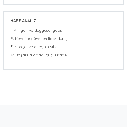
HARF ANALIZI
İ:
Kırılgan ve duygusal yapı.
P:
Kendine güvenen lider duruş.
E:
Sosyal ve enerjik kişilik.
K:
Başarıya odaklı güçlü irade.