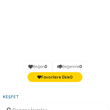
Beğen
0
Beğenme
0
Favorilere Ekle
0
KEŞFET