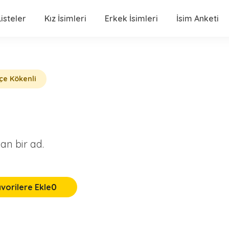
isteler
Kız İsimleri
Erkek İsimleri
İsim Anketi
çe Kökenli
an bir ad.
vorilere Ekle
0