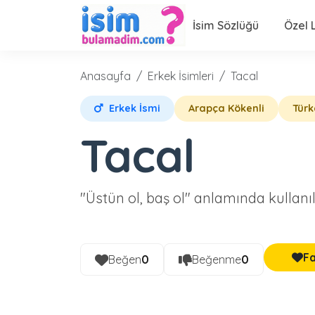
İsim Sözlüğü
Özel L
Anasayfa
Erkek İsimleri
Tacal
Erkek İsmi
Arapça Kökenli
Türk
Tacal
"Üstün ol, baş ol" anlamında kullanıl
Fa
Beğen
0
Beğenme
0