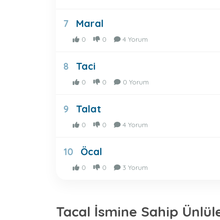
Maral
7
0
0
4 Yorum
Taci
8
0
0
0 Yorum
Talat
9
0
0
4 Yorum
Öcal
10
0
0
3 Yorum
Tacal İsmine Sahip Ünlül