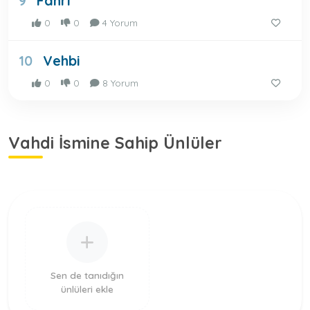
Fahri
9
0
0
4 Yorum
Vehbi
10
0
0
8 Yorum
Vahdi İsmine Sahip Ünlüler
Sen de tanıdığın
ünlüleri ekle