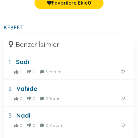
Favorilere Ekle
0
KEŞFET
Benzer İsimler
Sadi
1
0
0
3 Yorum
Vahide
2
0
0
2 Yorum
Nadi
3
0
0
0 Yorum