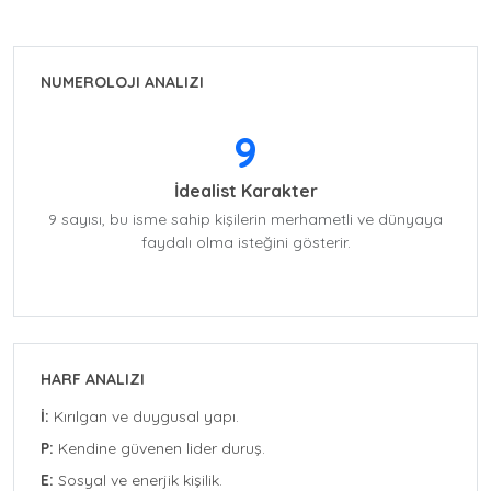
NUMEROLOJI ANALIZI
9
İdealist Karakter
9 sayısı, bu isme sahip kişilerin merhametli ve dünyaya
faydalı olma isteğini gösterir.
HARF ANALIZI
İ:
Kırılgan ve duygusal yapı.
P:
Kendine güvenen lider duruş.
E:
Sosyal ve enerjik kişilik.