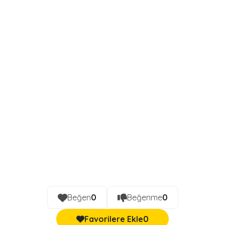
Beğen
0
Beğenme
0
Favorilere Ekle
0