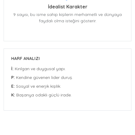
İdealist Karakter
9 sayısı, bu isme sahip kişilerin merhametli ve dünyaya
faydalı olma isteğini gösterir.
HARF ANALIZI
İ:
Kırılgan ve duygusal yapı.
P:
Kendine güvenen lider duruş.
E:
Sosyal ve enerjik kişilik.
K:
Başarıya odaklı güçlü irade.