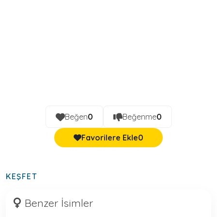
Beğen
0
Beğenme
0
Favorilere Ekle
0
KEŞFET
Benzer İsimler