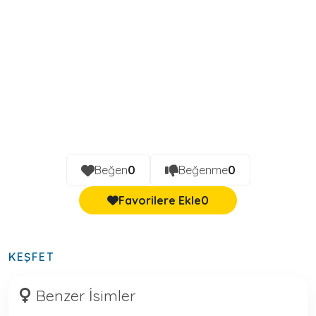
Beğen
0
Beğenme
0
Favorilere Ekle
0
KEŞFET
Benzer İsimler